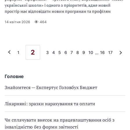
української школи» і одного з пріоритетів, адже новий
простір має відповідати новим програмам та профілям
14 квітня 2026
464
2
...
1
3
4
5
6
7
8
9
10
16
17
Головне
Знайомтеся — Експертус Головбух Бюджет
Лікарняні: зразки нарахування та оплати
Чи сплачувати внесок на працевлаштування осіб з
інвалідністю без форми звітності