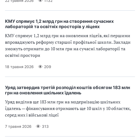
22 травня 2026
1132
КМУ спрямує 1,2 млрд грн на створення сучасних
лабораторій та освітніх просторів у ліцеях
КМУ спрямує 1,2 млрд грн на оновлення ліцеїв, які першими
впроваджують реформу старшої профільної школи. Заклади
зможуть отримати до 10 млн грн на сучасні лабораторії та
освітні простори
18 травня 2026
209
Уряд затвердив третій розподіл коштів обсягом 183 млн
грн на оновлення шкільних їдалень
Уряд виділив ще 183 млн грн на модернізацію шкільних
їдалень — фінансування отримають ще 10 шкіл у 10 областях,
серед них і військові ліцеї
7 травня 2026
313