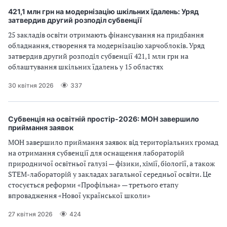
421,1 млн грн на модернізацію шкільних їдалень: Уряд
затвердив другий розподіл субвенції
25 закладів освіти отримають фінансування на придбання
обладнання, створення та модернізацію харчоблоків. Уряд
затвердив другий розподіл субвенції 421,1 млн грн на
облаштування шкільних їдалень у 15 областях
30 квітня 2026
337
Субвенція на освітній простір-2026: МОН завершило
приймання заявок
МОН завершило приймання заявок від територіальних громад
на отримання субвенції для оснащення лабораторій
природничої освітньої галузі — фізики, хімії, біології, а також
STEM-лабораторій у закладах загальної середньої освіти. Це
стосується реформи «Профільна» — третього етапу
впровадження «Нової української школи»
27 квітня 2026
424