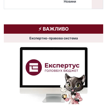
Новини
бюдже
⚡️ ВАЖЛИВО
Експертно-правова система