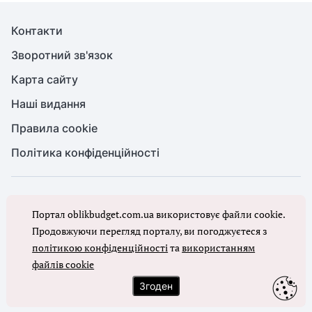
Контакти
Зворотний зв'язок
Карта сайту
Наші видання
Правила cookie
Політика конфіденційності
© Бухгалтерія для бюджету та ОМС, 2026. Усі права захищено
Портал oblikbudget.com.ua використовує файли cookie.
Повне або часткове копіювання будь-яких матеріалів порталу,
цитування, публікація їх анотованих оглядів допускаються лише з
Продовжуючи перегляд порталу, ви погоджуєтеся з
письмового дозволу редакції порталу
політикою конфіденційності
та
використанням
файлів cookie
Ми в соцмережах
Згоден