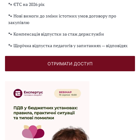
🐾 ЄТС на 2026 рік
🐾 Нові вимоги до зміни істотних умов договору про
закупівлю
🐾 Компенсація відпустки за стаж держслужби
🐾 Щорічна відпустка педагогів у запитаннях — відповідях
ОТРИМАТИ ДОСТУП