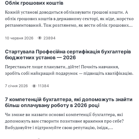
Облік грошових коштів
Кожній установі доводиться обліковувати грошові кошти. А
облік грошових коштів в державному секторі, як ніде, жорстко
регламентований. Тож розглянемо, як вести облік грошових
коштів правильно
10 червня 2026
23894
Стартувала Професійна сертифікація бухгалтерів
бюджетних установ — 2026
Перестаньте лише планувати, дійте! Почніть навчання,
зробіть собі найкращий подарунок — підвищіть кваліфікацію.
7 січня 2026
11384
7 компетенцій бухгалтера, які допоможуть знайти
більш оплачувану роботу в 2026 році
Чи зможе ви назвати основні компетенції бухгалтера, які
допоможуть вам створити позитивне враження про себе?
Вибудовуйте і підтримуйте свою репутацію, імідж,
опановуйте професійну майстерність. Те, що називаєте