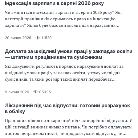
Індексація зарплати в серпні 2026 року
Чи зміниться індексація зарплати в серпні 2026 року? Які
категорії працівників отримають право на індексацію
зарплати? Яким буде базовий місяць для нарахування
індексації в серпні?
20 липня 2026
11529
Доплата за шкідливі умови праці у закладах освіти
— штатним працівникам та сумісникам
Які документи регулюють порядок нарахування доплат за
шкідливі умови праці у закладах освіти, у тому числі для
сумісників, та який розмір таких виплат передбачає
законодавство — далі у статті
9 липня 2026
85935
Лікарняний під час відпустки: готовий розрахунок
в обліку
Працівник пішов на лікарняний під час щорічної відпустки. У
цій ситуації виникає чимало питань. Чи потрібно оплачувати
листок непрацездатності, чи продовжувати відпустку, чи