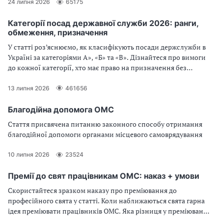
— розповідаємо у цьому огляді
24 липня 2026
65175
Категорії посад державної служби 2026: ранги,
обмеження, призначення
У статті роз’яснюємо, як класифікують посади держслужби в
Україні за категоріями А», «Б» та «В». Дізнайтеся про вимоги
до кожної категорії, хто має право на призначення без
конкурсу, та які ранги присвоюють держслужбовцям у 2026
році
13 липня 2026
461656
Благодійна допомога ОМС
Стаття присвячена питанню законного способу отримання
благодійної допомоги органами місцевого самоврядування
10 липня 2026
23524
Премії до свят працівникам ОМС: наказ + умови
Скористайтеся зразком наказу про преміювання до
професійного свята у статті. Коли наближаються свята гарна
ідея преміювати працівників ОМС. Яка різниця у преміюванні