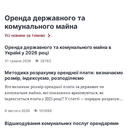
Оренда державного та
комунального майна
Усі новини за темою
Оренда державного та комунального майна в
Україні у 2026 році
31 травня 2026
29782
Методика розрахунку орендної плати: визначаємо
розмір, індексуємо, розподіляємо
Хто визначає розмір орендної плати за державне чи
комунальне майно, які показники враховуються, як
індексується плата у 2025 році? У статті — порядок розрахунку
орендної плати згідно з Методикою КМУ та відповіді на
поширені запитання
9 лютого 2026
101898
Відшкодування комунальних послуг орендарями