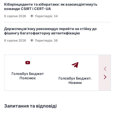
Кіберінциденти та кібератаки: як взаємодіятимуть
команди CSIRT і CERT-UA
6 серпня 2026
Переглядів: 34
Держспецзв’язку рекомендує перейти на стійку до
фішингу багатофакторну автентифікацію
6 серпня 2026
Переглядів: 36
Головбух Бюджет
Пояснює
Головбух Бюджет.
Спільн
Новини
бюдже
Запитання та відповіді