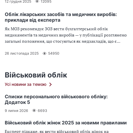
майбутнім, будуєте вже зараз. Тож ідіть сміливо своїм шляхом
12 грудня 2025
12095
і досягайте успіху!
Облік лікарських засобів та медичних виробів:
приклади від експерта
Як МОЗ рекомендує ЗОЗ вести бухгалтерський облік
медикаментів та медичних виробів — у публікації розглянемо
загальні положення, що стосуються як медзакладів, що є
бюджетними установами, так і реорганізованих медзакладів-
КНП
26 листопада 2025
54950
Військовий облік
Усі новини за темою
Списки персонального військового обліку:
Додаток 5
9 липня 2026
6693
Військовий облік жінок 2025 за новими правилами
Експерт підкаже, як вести військовий облік жінок на