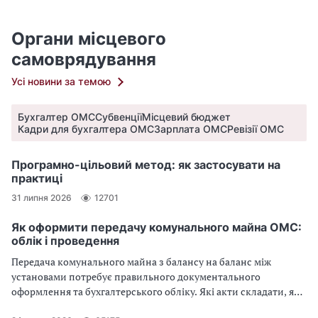
Органи місцевого
самоврядування
Усі новини за темою
Бухгалтер ОМС
Субвенції
Місцевий бюджет
Кадри для бухгалтера ОМС
Зарплата ОМС
Ревізії ОМС
Програмно-цільовий метод: як застосувати на
практиці
31 липня 2026
12701
Як оформити передачу комунального майна ОМС:
облік і проведення
Передача комунального майна з балансу на баланс між
установами потребує правильного документального
оформлення та бухгалтерського обліку. Які акти складати, які
проведення застосовувати, як обліковується прийняття майна