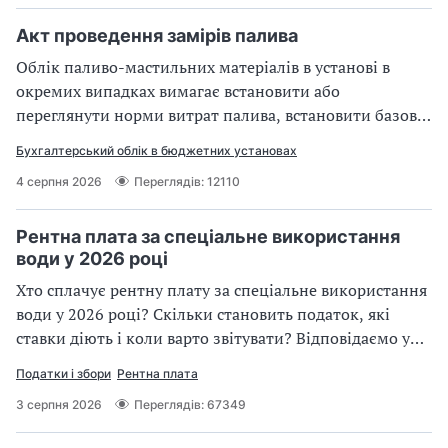
розрахункових нюансів
Акт проведення замірів палива
Облік паливо-мастильних матеріалів в установі в
окремих випадках вимагає встановити або
переглянути норми витрат палива, встановити базові
норми витрати палива на нестандартну техніку,
Бухгалтерський облік в бюджетних установах
обґрунтувати списання палива понад установлені
4 серпня 2026
Переглядів: 12110
норми, а також проконтролювати фактичне його
споживання. Це все можливо під час проведення
вимірювань витрачання палива автомобілем чи
Рентна плата за спеціальне використання
іншим транспортним або технічним (наприклад,
води у 2026 році
генератор) засобом. За його результатами складають
Хто сплачує рентну плату за спеціальне використання
акт проведення замірів витрат палива. Розглянемо це
води у 2026 році? Скільки становить податок, які
детальніше
ставки діють і коли варто звітувати? Відповідаємо у
даному огляді
Податки і збори
Рентна плата
3 серпня 2026
Переглядів: 67349