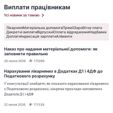
Виплати працівникам
Усі новини за темою
Лікарняні
Матеріальна допомога
Премії
Заробітна плата
Декретні виплати
Відпускні
Оплата відрядження
Надбавки
Доплати
Індексація зарплати
Аліменти
Наказ про надання матеріальної допомоги: як
заповнити правильно
29 липня 2026
175296
Нарахування лікарняних в Додатках Д1 і 4ДФ до
Податкового розрахунку
У консультації знайдете, як показати нарахування лікарняних
у Податковому розрахунку, зокрема приклади заповнених
Додатків Д1 і 4ДФ
22 липня 2026
171339