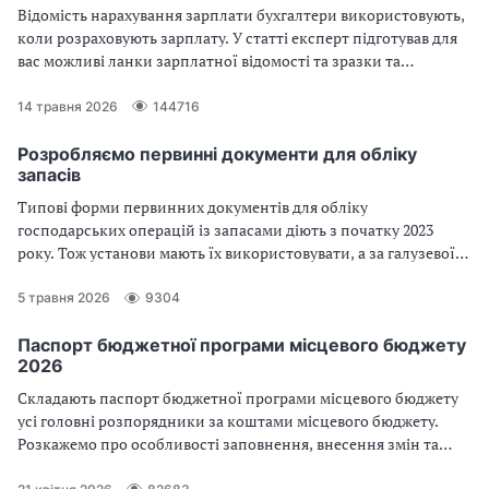
Відомість нарахування зарплати бухгалтери використовують,
коли розраховують зарплату. У статті експерт підготував для
вас можливі ланки зарплатної відомості та зразки та
алгоритм їхнього заповнення
14 травня 2026
144716
Розробляємо первинні документи для обліку
запасів
Типові форми первинних документів для обліку
господарських операцій із запасами діють з початку 2023
року. Тож установи мають їх використовувати, а за галузевої
потреби — розробити та затвердити додаткові самостійно. Як
визначити реквізити та форму, читайте у статті
5 травня 2026
9304
Паспорт бюджетної програми місцевого бюджету
2026
Складають паспорт бюджетної програми місцевого бюджету
усі головні розпорядники за коштами місцевого бюджету.
Розкажемо про особливості заповнення, внесення змін та
термін затвердження