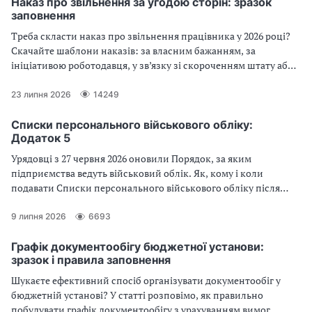
Наказ про звільнення за угодою сторін: зразок
заповнення
Треба скласти наказ про звільнення працівника у 2026 році?
Скачайте шаблони наказів: за власним бажанням, за
ініціативою роботодавця, у зв’язку зі скороченням штату або
прогулами.
23 липня 2026
14249
Списки персонального військового обліку:
Додаток 5
Урядовці з 27 червня 2026 оновили Порядок, за яким
підприємства ведуть військовий облік. Як, кому і коли
подавати Списки персонального військового обліку після
змін — говоримо в огляді
9 липня 2026
6693
Графік документообігу бюджетної установи:
зразок і правила заповнення
Шукаєте ефективний спосіб організувати документообіг у
бюджетній установі? У статті розповімо, як правильно
побудувати графік документообігу з урахуванням вимог