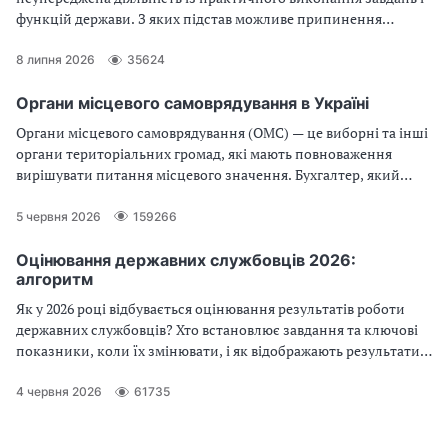
функцій держави. З яких підстав можливе припинення
державної служби? Який порядок припинення державної
служби? З’ясуймо разом!
8 липня 2026
35624
Органи місцевого самоврядування в Україні
Органи місцевого самоврядування (ОМС) — це виборні та інші
органи територіальних громад, які мають повноваження
вирішувати питання місцевого значення. Бухгалтер, який
працевлаштовується у виконавчий орган місцевої ради,
бюджетні установи, що фінансуються з місцевого бюджету,
5 червня 2026
159266
має розуміти не лише структуру установи, в якій працює, а й
структуру ОМС, їх повноваження, у т. ч. щодо бюджету,
Оцінювання державних службовців 2026:
алгоритм
отримання фінансування тощо. Розглянемо це детальніше
Як у 2026 році відбувається оцінювання результатів роботи
державних службовців? Хто встановлює завдання та ключові
показники, коли їх змінювати, і як відображають результати
оцінювання державних службовців — зібрали все в одному
алгоритмі
4 червня 2026
61735