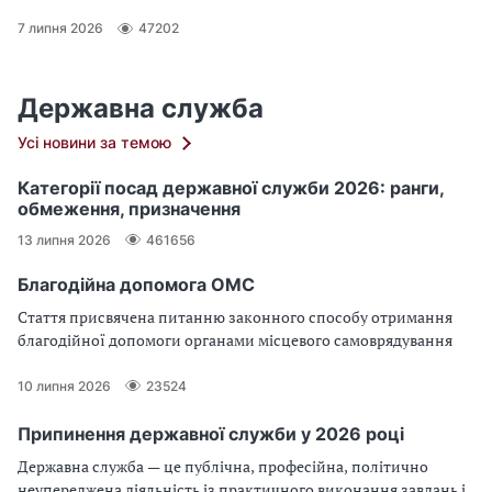
переносити її на інший строк. Потрібно робити перерахунок
оплати відпустки через лікарняний чи ні. Розгляньмо
7 липня 2026
47202
відповіді на ці питання по черзі
Державна служба
Усі новини за темою
Категорії посад державної служби 2026: ранги,
обмеження, призначення
13 липня 2026
461656
Благодійна допомога ОМС
Стаття присвячена питанню законного способу отримання
благодійної допомоги органами місцевого самоврядування
10 липня 2026
23524
Припинення державної служби у 2026 році
Державна служба — це публічна, професійна, політично
неупереджена діяльність із практичного виконання завдань і