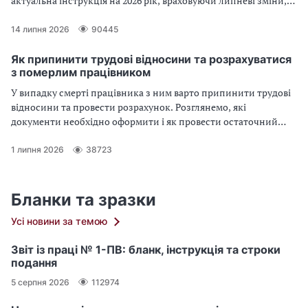
актуальна інструкція на 2026 рік, враховуючи липневі зміни,
поширені помилки та 6 зразків заповнення форми 4ДФ
14 липня 2026
90445
Як припинити трудові відносини та розрахуватися
з померлим працівником
У випадку смерті працівника з ним варто припинити трудові
відносини та провести розрахунок. Розглянемо, які
документи необхідно оформити і як провести остаточний
розрахунок
1 липня 2026
38723
Бланки та зразки
Усі новини за темою
Звіт із праці № 1-ПВ: бланк, інструкція та строки
подання
5 серпня 2026
112974