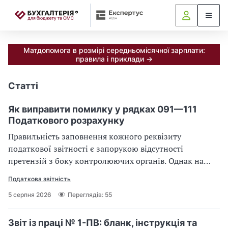
📝
Матдопомога в розмірі середньомісячної зарплати:
правила і приклади →
Статті
Портал Бухгалтерія для 
Як виправити помилку у рядках 091—111
Податкового розрахунку
Правильність заповнення кожного реквізиту
податкової звітності є запорукою відсутності
претензій з боку контролюючих органів. Однак на
практиці нерідко виникають ситуації, коли після
Податкова звітність
подання Податкового розрахунку виявляються
5 серпня 2026
Переглядів: 55
помилки в його заголовній (вступній) частині. У цій
статті розглянемо механізм коригування відомостей у
рядках 091—111, правові наслідки таких помилок та
Звіт із праці № 1-ПВ: бланк, інструкція та