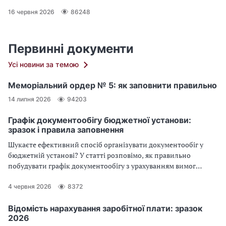
робітників і посадовців ОМС, як назвати причину
преміювання — відповідає експерт
16 червня 2026
86248
Первинні документи
Усі новини за темою
Меморіальний ордер № 5: як заповнити правильно
14 липня 2026
94203
Графік документообігу бюджетної установи:
зразок і правила заповнення
Шукаєте ефективний спосіб організувати документообіг у
бюджетній установі? У статті розповімо, як правильно
побудувати графік документообігу з урахуванням вимог
законодавства та реальних потреб установи. Практичний
акцент, чітка структура та приклад для скачування — усе для
4 червня 2026
8372
того, щоб ви могли швидко впровадити зміни у своїй роботі.
Відомість нарахування заробітної плати: зразок
2026