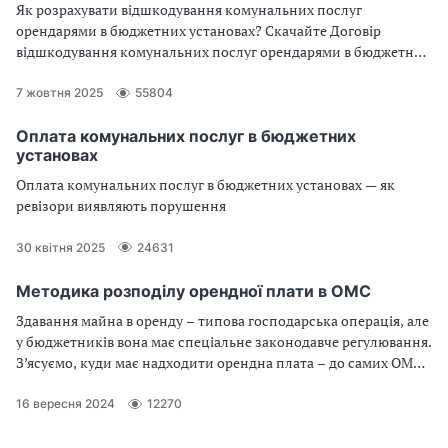
Як розрахувати відшкодування комунальних послуг
орендарями в бюджетних установах? Скачайте Договір
відшкодування комунальних послуг орендарями в бюджетних
установах
7 жовтня 2025
55804
Оплата комунальних послуг в бюджетних
установах
Оплата комунальних послуг в бюджетних установах — як
ревізори виявляють порушення
30 квітня 2025
24631
Методика розподілу орендної плати в ОМС
Здавання майна в оренду – типова господарська операція, але
у бюджетників вона має спеціальне законодавче регулювання.
З’ясуємо, куди має надходити орендна плата – до самих ОМС
чи до доходної частини місцевого бюджету, а також, як на
практиці виглядає методика розподілу орендної плати.
16 вересня 2024
12270