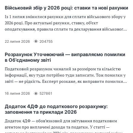
Військовий збір у 2026 році: ставки та нові рахунки
Із 1 липня змінилися рахунки для сплати військового збору у
2026 році. Про актуальні рахунки, ставку, об’єкт
оподаткування, правила сплати та декларування військового
збору у бюджетників — розповідаємо в огляді
22 липня 2026
204755
Розрахунок Уточнюючий — виправляємо помилки
в Об’єднаному звіті
Податковий розрахунок чималий за розміром та кількістю
інформації, яку туди потрібно туди записати. Тож помилки у
звіті — не рідкість. Експерт розкаже, як виправити помилки
через уточнюючий звіт, і покаже на прикладах як це зробити
16 липня 2026
527861
Додаток 4ДФ до податкового розрахунку:
заповнення та приклади 2026
Додаток 4ДФ — обов’язковий для звітування податковим
агентом про виплачені доходи та податки. У статті —