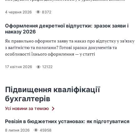
законодавства та реальних потреб установи. Практичний
акцент, чітка структура та приклад для скачування — усе для
4 червня 2026
8372
того, щоб ви могли швидко впровадити зміни у своїй роботі.
Оформлення декретної відпустки: зразок заяви і
наказу 2026
Як правильно оформити заяву та наказ про відпустку у зв’язку
з вагітністю та пологами? Готові зразки документів та
особливості їхнього оформлення — у статті
17 квітня 2026
12122
Підвищення кваліфікації
бухгалтерів
Усі новини за темою
Ревізія в бюджетних установах: як підготуватися
8 липня 2026
45958