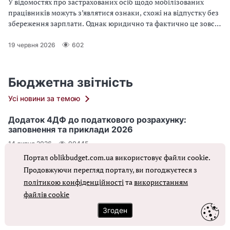
У відомостях про застрахованих осіб щодо мобілізованих
працівників можуть з’являтися ознаки, схожі на відпустку без
збереження зарплати. Однак юридично та фактично це зовсім
різні підстави відсутності працівника на роботі
19 червня 2026
602
Бюджетна звітність
Усі новини за темою
Додаток 4ДФ до податкового розрахунку:
заповнення та приклади 2026
14 липня 2026
90445
Портал oblikbudget.com.ua використовує файли cookie.
Звіт №1-послуги (квартальна): інструкція та новий
Продовжуючи перегляд порталу, ви погоджуєтеся з
бланк 2026
політикою конфіденційності
та
використанням
У 2026 році звіт 1-послуги подається за новою формою. Як
файлів cookie
змінився та як заповнити цей статистичний звіт? Завантажте
Згоден
новий бланк, скористайтеся покроковою інструкцією —
звітуйте без помилок і штрафів