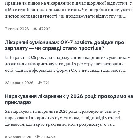
Працівник пішов на лікарняний під час щорічної відпустки. У
цій ситуації виникає чимало питань. Чи потрібно оплачувати
листок непрацездатності, чи продовжувати відпустку, чи
переносити її на інший строк. Потрібно робити перерахунок
оплати відпустки через лікарняний чи ні. Розгляньмо
7 липня 2026
47202
відповіді на ці питання по черзі
Лікарняні сумісникам: ОК-7 замість довідки про
зарплату — чи справді стало простіше?
Із 1 травня 2026 року для нарахування лікарняних сумісникам
дозволили використовувати дані з реєстру застрахованих
осіб. Однак інформація з форми ОК-7 не завжди дає змогу
обчислити виплати. Експерт пояснить, коли підходить
довідка ОК-7, а коли не обійтися без довідки з основного
23 червня 2026
721
місця роботи
Нарахування лікарняних у 2026 році: проводимо на
прикладах
Як нарахувати лікарняні в 2026 році, враховуючи зміни у
нарахуванні лікарняних сумісникам, — відповіді у статті.
Дивімося, що варто врахувати, коли розраховуєте та
виплачуєте лікарняні. Підкажемо граничні суми для
лікарняних, як бути з оподаткуванням та звітністю.
8 червня 2026
810453