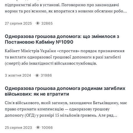
підприємстві або в установі. Поговоримо про законодавчі
норми та роз'яснимо, як впоратися з новими обсягами роботи
і не порушити закон
27 серпня 2025
32865
Одноразова грошова допомога: що змінилося з
Постановою Кабміну №1090
Кабінет Міністрів України «спростив» порядок призначення
та виплати одноразової грошової допомоги в разі загибелі
(смерті) або інвалідності військовослужбовців.
3 жовтня 2024
31986
Одноразова грошова допомога родинам загиблих
військових: як не втратити
Сім'я військового, який загинув, захищаючи Батьківщину, має
право отримати компенсацію — одноразову грошову
допомогу (ОГД) у розмірі 15 мільйонів гривень. Але ряд
особливостей значно ускладнює отримання допомоги.
25 серпня 2023
10066