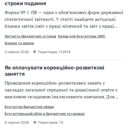
практичні рекомендації щодо дій бухгалтера
строки подання
Форма № 1-ПВ — одна з обов’язкових форм державної
статистичної звітності. У статті знайдете актуальні
бланки звітів (звіт з праці місячний та звіт з праці
квартальний), інструкцію їх заповнення, приклади та
Звітність бюджетних установ
Кадри для бухгалтера ОМС
терміни подання у 2026 році.
Бланки та зразки
5 серпня 2026
Переглядів: 112974
Як оплачувати корекційно-розвиткові
заняття
Проведення корекційно-розвиткових занять у
закладах загальної середньої та дошкільної освіти є
важливою складовою інклюзивного навчання. Для
бухгалтера бюджетної установи ця ділянка обліку
Бухгалтер бюджетної сфери
вимагає особливої уваги, адже фінансування
Бухгалтерський облік в бюджетних установах
здійснюється за рахунок цільових коштів, а сама
4 серпня 2026
Переглядів: 75
оплата має низку специфічних нормативних та