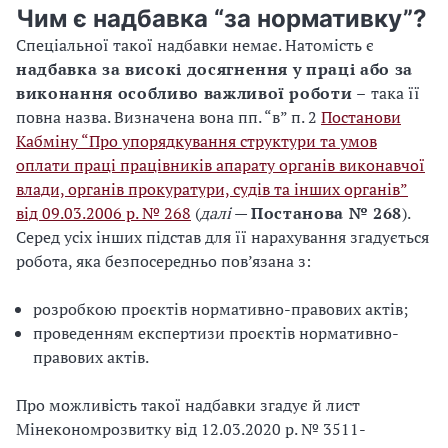
Чим є надбавка “за нормативку”?
Спеціальної такої надбавки немає. Натомість є
надбавка за високі досягнення у праці або за
виконання особливо важливої роботи –
така її
повна назва. Визначена вона пп. “в” п. 2
Постанови
Кабміну “Про упорядкування структури та умов
оплати праці працівників апарату органів виконавчої
влади, органів прокуратури, судів та інших органів”
від 09.03.2006 р. № 268
(
далі
—
Постанова № 268
).
Серед усіх інших підстав для її нарахування згадується
робота, яка безпосередньо пов’язана з:
розробкою проєктів нормативно-правових актів;
проведенням експертизи проєктів нормативно-
правових актів.
Про можливість такої надбавки згадує й лист
Мінекономрозвитку від 12.03.2020 р. № 3511-