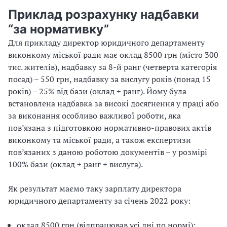
Приклад розрахунку надбавки
“за нормативку”
Для прикладу директор юридичного департаменту
виконкому міської ради має оклад 8500 грн (місто 300
тис. жителів), надбавку за 8-й ранг (четверта категорія
посад) – 550 грн, надбавку за вислугу років (понад 15
років) – 25% від бази (оклад + ранг). Йому була
встановлена надбавка за високі досягнення у праці або
за виконання особливо важливої роботи, яка
пов’язана з підготовкою нормативно-правових актів
виконкому та міської ради, а також експертизи
пов’язаних з даною роботою документів – у розмірі
100% бази (оклад + ранг + вислуга).
Як результат маємо таку зарплату директора
юридичного департаменту за січень 2022 року:
оклад 8500 грн (відпрацював усі дні по нормі);