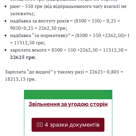
ранг – 550 грн (від відпрацьованого часу взагалі не
залежить);
надбавка за вислугу років = (8500 + 550) × 0,25 =
9050×0,25 = 2262,50 грн;
надбавка “за нормативку” = (8500 + 550 +2262,50)×1
= 11312,50 грн;
зарплата всього = 8500 + 550 +2262,50 + 11312,50 =
22625 грн
.
Зарплата “до видачі” у такому разі = 22625× 0,805 =
18213,13 грн.
Звільнення за угодою сторін
❤️‍🔥 4 зразки документів