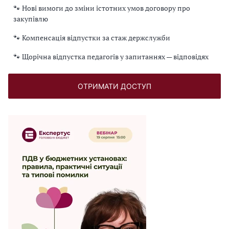
🐾 Нові вимоги до зміни істотних умов договору про
закупівлю
🐾 Компенсація відпустки за стаж держслужби
🐾 Щорічна відпустка педагогів у запитаннях — відповідях
ОТРИМАТИ ДОСТУП