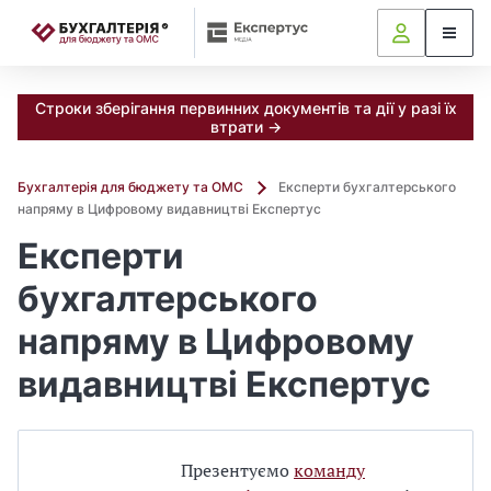
📝
Строки зберігання первинних документів та дії у разі їх
втрати →
Бухгалтерія для бюджету та ОМС
Експерти бухгалтерського
напряму в Цифровому видавництві Експертус
Експерти
бухгалтерського
напряму в Цифровому
видавництві Експертус
Презентуємо
команду