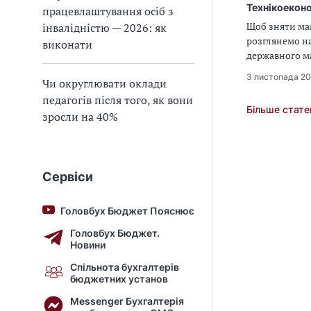
Технікоеконо
працевлаштування осіб з
Щоб зняти май
інвалідністю — 2026: як
розглянемо на
виконати
державного м
3 листопада 2
Чи округлювати оклади
педагогів після того, як вони
Більше стате
зросли на 40%
Сервіси
Головбух Бюджет Пояснює
Головбух Бюджет.
Новини
Спільнота бухгалтерів
бюджетних установ
Messenger Бухгалтерія