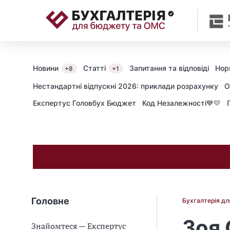
📝
Новини
Статті
Запитання та відповіді
Нор
+8
+1
Нестандартні відпускні 2026: приклади розрахунку
О
Експертус Головбух Бюджет
Код Незалежності💙💛
Головне
Бухгалтерія д
Зоя
Знайомтеся — Експертус