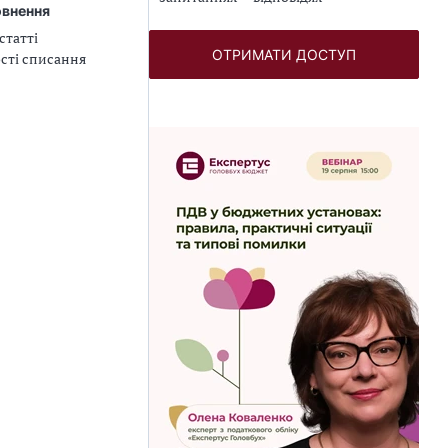
овнення
статті
ОТРИМАТИ ДОСТУП
ості списання