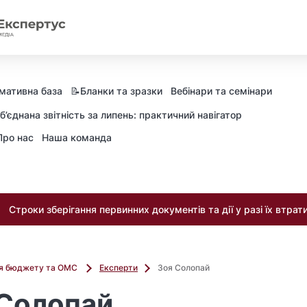
мативна база
📝Бланки та зразки
Вебінари та семінари
б’єднана звітність за липень: практичний навігатор
Про нас
Наша команда
Строки зберігання первинних документів та дії у разі їх втрат
ля бюджету та ОМС
Експерти
Зоя Солопай
 Солопай