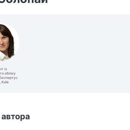
т із
о обліку
Експертус
 Київ
 автора