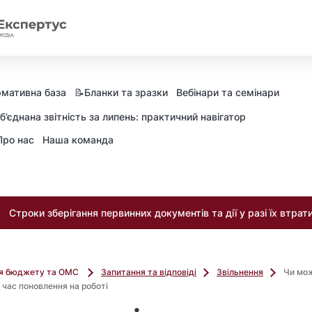
мативна база
📝Бланки та зразки
Вебінари та семінари
б’єднана звітність за липень: практичний навігатор
Про нас
Наша команда
Строки зберігання первинних документів та дії у разі їх втрат
ля бюджету та ОМС
Запитання та відповіді
Звільнення
Чи мож
 час поновлення на роботі