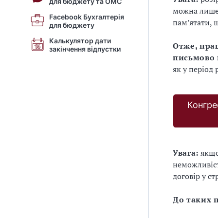
для бюджету та ОМС
можна лише 
Facebook Бухгалтерія
пам’ятати, 
для бюджету
Калькулятор дати
Отже, пра
закінчення відпустки
письмово 
як у період 
Конгре
Увага:
якщо
неможливіст
договір у с
До таких 