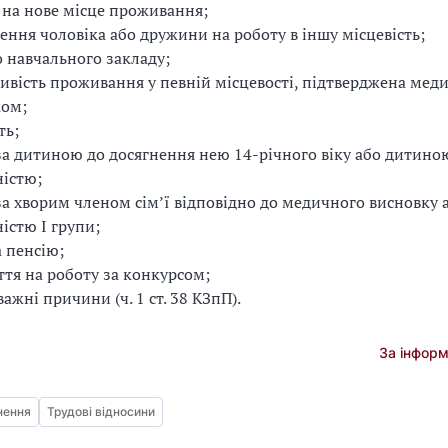
 на нове місце проживання;
ення чоловіка або дружини на роботу в іншу місцевість;
о навчального закладу;
вість проживання у певній місцевості, підтверджена ме
ком;
ть;
за дитиною до досягнення нею 14-річного віку або дитино
ністю;
за хворим членом сім’ї відповідно до медичного висновку 
ністю I групи;
а пенсію;
тя на роботу за конкурсом;
важні причини (ч. 1 ст. 38 КЗпП).
За інфор
нення
Трудові відносини