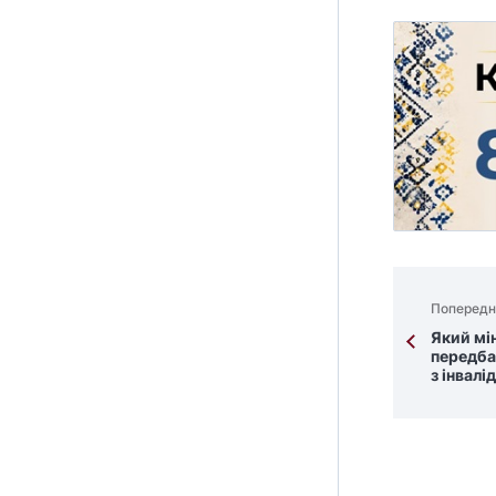
Попередн
Який мі
передба
з інвалі