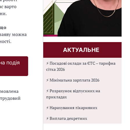
ас варто
ни.
кщо
 заяву можна
ності.
АКТУАЛЬНЕ
на подія
⚡ Посадові оклади за ЄТС – тарифна
сітка 2026
⚡ Мінімальна зарплата 2026
⚡ Розрахунок відпускних на
умовлена
прикладах
 трудовий
⚡ Нарахування лікарняних
⚡ Виплата декретних