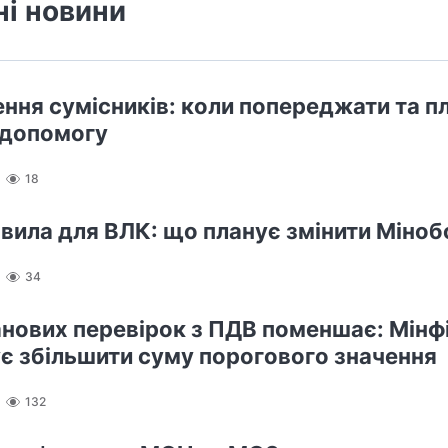
ні новини
ння сумісників: коли попереджати та п
 допомогу
18
авила для ВЛК: що планує змінити Міно
34
нових перевірок з ПДВ поменшає: Мінф
є збільшити суму порогового значення
132