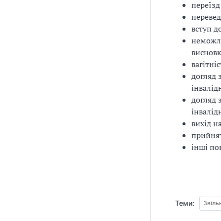
переїзд
перевед
вступ д
неможли
виснов
вагітніс
догляд 
інвалід
догляд 
інвалід
вихід н
прийнят
інші по
Теми:
Звіль