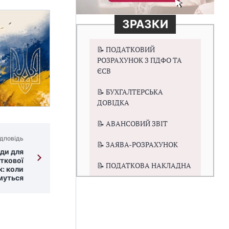
ЗРАЗКИ
📝 ПОДАТКОВИЙ
РОЗРАХУНОК З ПДФО ТА
ЄСВ
📝 БУХГАЛТЕРСЬКА
ДОВІДКА
📝 АВАНСОВИЙ ЗВІТ
дповідь
📝 ЗАЯВА-РОЗРАХУНОК
оди для
аткової
📝 ПОДАТКОВА НАКЛАДНА
к: коли
муться