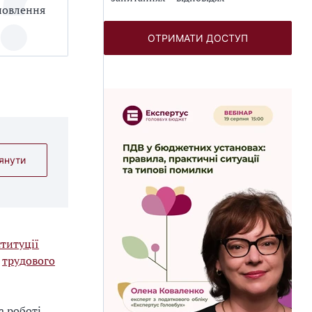
новлення
ОТРИМАТИ ДОСТУП
янути
титуції
я
трудового
а роботі