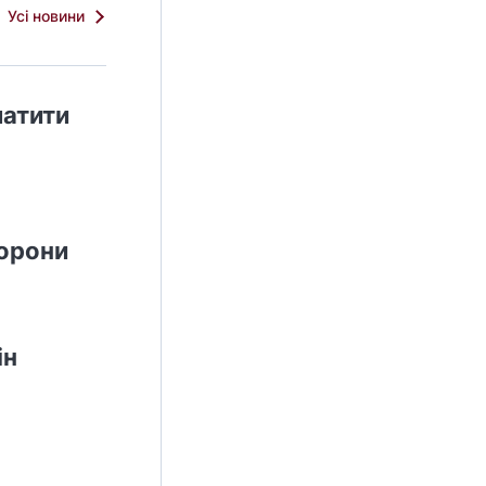
Усі новини
латити
борони
ін