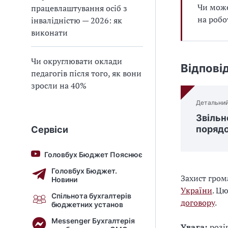
Чи може
працевлаштування осіб з
на робо
інвалідністю — 2026: як
виконати
Чи округлювати оклади
Відпові
педагогів після того, як вони
зросли на 40%
Детальний
Звільн
порядо
Сервіси
Головбух Бюджет Пояснює
Головбух Бюджет.
Захист гром
Новини
України
. Ц
Спільнота бухгалтерів
договору
.
бюджетних установ
Messenger Бухгалтерія
Увага:
розі