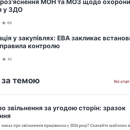
 роз’яснення МОН та МОЗ щодо охорон
я у ЗДО
66
ація у закупівлях: ЕВА закликає встанов
 правила контролю
42
 за темою
Усі ста
ро звільнення за угодою сторін: зразок
ння
 наказ про звільнення працівника у 2026 році? Скачайте шаблони н