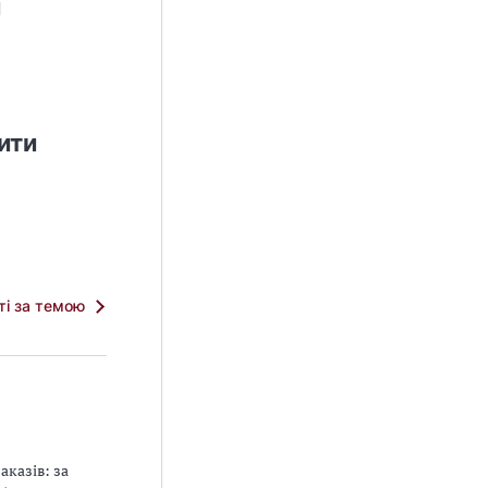
и
ити
тті за темою
аказів: за