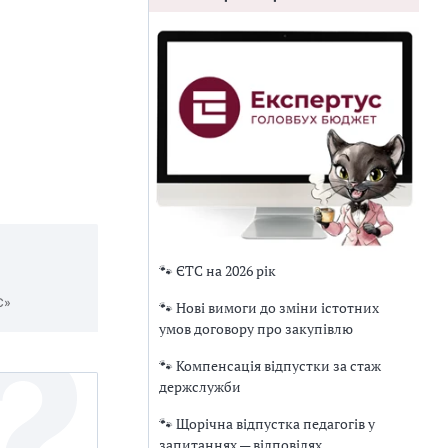
🐾 ЄТС на 2026 рік
С»
🐾 Нові вимоги до зміни істотних
умов договору про закупівлю
🐾 Компенсація відпустки за стаж
держслужби
🐾 Щорічна відпустка педагогів у
запитаннях — відповідях