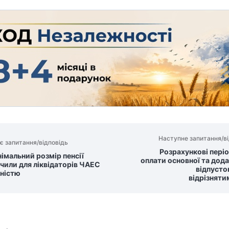
Наступне запитання/ві
є запитання/відповідь
Розрахункові пері
німальний розмір пенсії
оплати основної та дод
чили для ліквідаторів ЧАЕС
відпусто
дністю
відрізняти