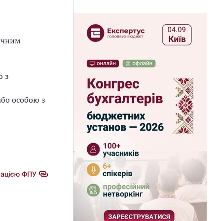
дичним
ю з
або особою з
мацією ФПУ