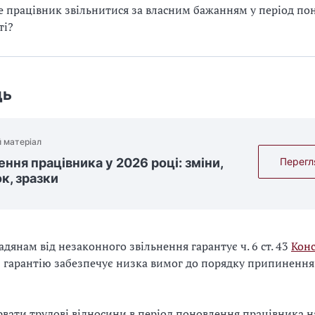
 працівник звільнитися за власним бажанням у період по
ті?
дь
 матеріал
ення працівника у 2026 році: зміни,
Перегл
к, зразки
адянам від незаконного звільнення гарантує ч. 6 ст. 43
Конс
ю гарантію забезпечує низка вимог до порядку припиненн
рвати трудові відносини в період поновлення працівника н