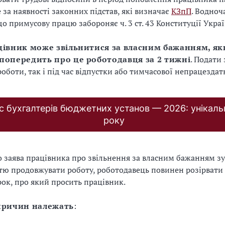
за наявності законних підстав, які визначає
КЗпП
. Водноч
що примусову працю забороняє ч. 3 ст. 43 Конституції Украї
цівник може звільнитися за власним бажанням, я
попередить про це роботодавця за 2 тижні
. Подати
роботи, так і під час відпустки або тимчасової непрацездат
с бухгалтерів бюджетних установ — 2026: унікаль
року
 заява працівника про звільнення за власним бажанням з
ю продовжувати роботу, роботодавець повинен розірвати
трок, про який просить працівник.
причин належать
: