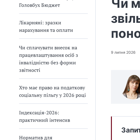
Чи м
Головбух Бюджет
звіл
Лікарняні: зразки
поно
нарахування та оплати
Чи сплачувати внесок на
9 липня 2026
працевлаштування осіб з
інвалідністю без форми
звітності
Хто має право на податкову
соціальну пільгу у 2026 році
Індексація-2026:
практичний інтенсив
Запи
Норматив для