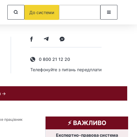
До системи
0 800 21 12 20
Телефонуйте з питань передплати
и →
е працівник
⚡️ ВАЖЛИВО
Експертно-правова система