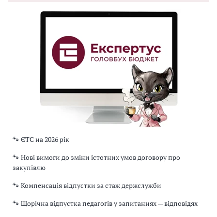
🐾 ЄТС на 2026 рік
🐾 Нові вимоги до зміни істотних умов договору про
закупівлю
🐾 Компенсація відпустки за стаж держслужби
🐾 Щорічна відпустка педагогів у запитаннях — відповідях