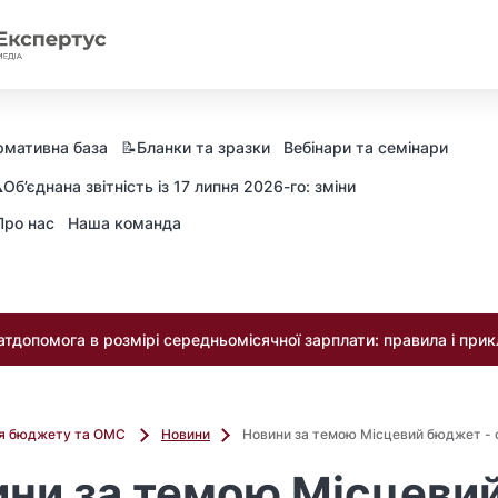
рмативна база
📝Бланки та зразки
Вебінари та семінари
️Об’єднана звітність із 17 липня 2026-го: зміни
Про нас
Наша команда
тдопомога в розмірі середньомісячної зарплати: правила і при
ля бюджету та ОМС
Новини
Новини за темою Місцевий бюджет - с
ни за темою Місцеви