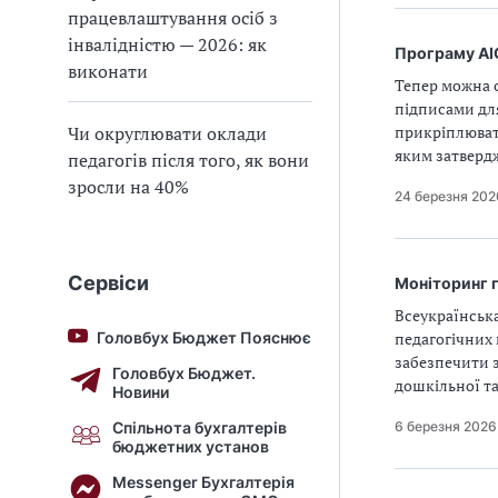
працевлаштування осіб з
інвалідністю — 2026: як
Програму АІ
виконати
Тепер можна о
підписами для
Чи округлювати оклади
прикріплюват
яким затвердж
педагогів після того, як вони
зросли на 40%
24 березня 202
Сервіси
Моніторинг г
Всеукраїнська
Головбух Бюджет Пояснює
педагогічних 
забезпечити з
Головбух Бюджет.
дошкільної та
Новини
Спільнота бухгалтерів
6 березня 2026
бюджетних установ
Messenger Бухгалтерія