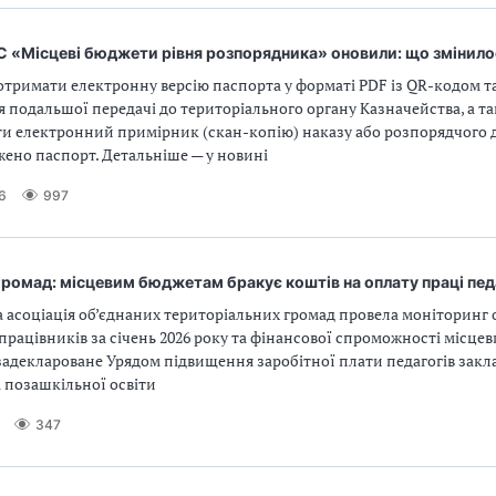
С «Місцеві бюджети рівня розпорядника» оновили: що змінило
тримати електронну версію паспорта у форматі PDF із QR-кодом та
 подальшої передачі до територіального органу Казначейства, а т
и електронний примірник (скан-копію) наказу або розпорядчого 
ено паспорт. Детальніше — у новині
6
997
ромад: місцевим бюджетам бракує коштів на оплату праці пед
 асоціація об’єднаних територіальних громад провела моніторинг 
працівників за січень 2026 року та фінансової спроможності місце
адеклароване Урядом підвищення заробітної плати педагогів закла
 позашкільної освіти
347