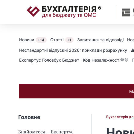
📝
Новини
Статті
Запитання та відповіді
Но
+14
+1
Нестандартні відпускні 2026: приклади розрахунку
⚠
Експертус Головбух Бюджет
Код Незалежності💙💛
Ма
Головне
Бухгалтерія д
Нови
Знайомтеся — Експертус