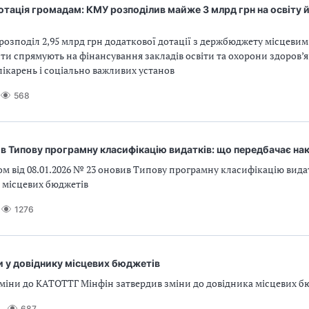
тація громадам: КМУ розподілив майже 3 млрд грн на освіту 
озподіл 2,95 млрд грн додаткової дотації з держбюджету місцеви
шти спрямують на фінансування закладів освіти та охорони здоров’я
лікарень і соціально важливих установ
568
в Типову програмну класифікацію видатків: що передбачає на
м від 08.01.2026 № 23 оновив Типову програмну класифікацію видат
 місцевих бюджетів
1276
и у довіднику місцевих бюджетів
міни до КАТОТТГ Мінфін затвердив зміни до довідника місцевих б
687