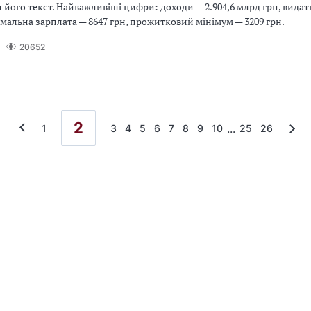
ого текст. Найважливіші цифри: доходи — 2.904,6 млрд грн, видатк
імальна зарплата — 8647 грн, прожитковий мінімум — 3209 грн.
20652
2
...
1
3
4
5
6
7
8
9
10
25
26