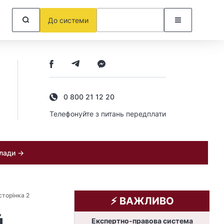
До системи
0 800 21 12 20
Телефонуйте з питань передплати
клади →
торінка 2
⚡️ ВАЖЛИВО
й
Експертно-правова система