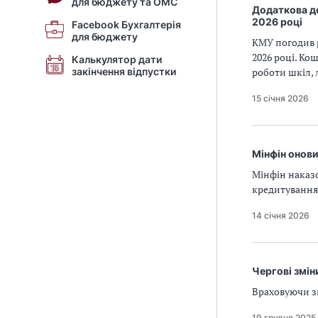
для бюджету та ОМС
Додаткова до
2026 році
Facebook Бухгалтерія
для бюджету
КМУ погодив р
2026 році. Ко
Калькулятор дати
закінчення відпустки
роботи шкіл, 
15 січня 2026
Мінфін онови
Мінфін наказо
кредитування
14 січня 2026
Чергові змін
Враховуючи з
19 грудня 2025