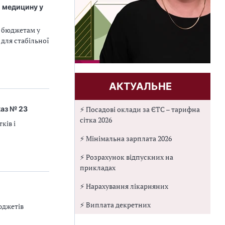
й медицину у
м бюджетам у
 для стабільної
АКТУАЛЬНЕ
каз № 23
⚡ Посадові оклади за ЄТС – тарифна
сітка 2026
ків і
⚡ Мінімальна зарплата 2026
⚡ Розрахунок відпускних на
прикладах
⚡ Нарахування лікарняних
⚡ Виплата декретних
юджетів