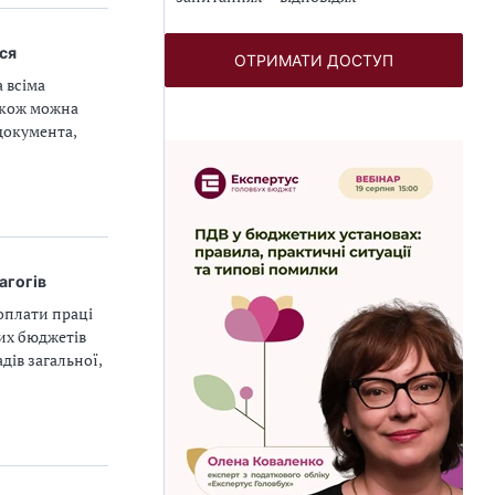
ся
ОТРИМАТИ ДОСТУП
 всіма
акож можна
документа,
агогів
оплати праці
вих бюджетів
дів загальної,