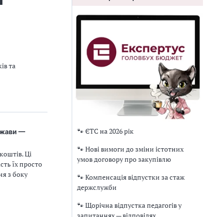
ів та
🐾 ЄТС на 2026 рік
ржави —
🐾 Нові вимоги до зміни істотних
оштів. Ці
умов договору про закупівлю
сть їх просто
ня з боку
🐾 Компенсація відпустки за стаж
держслужби
🐾 Щорічна відпустка педагогів у
запитаннях — відповідях