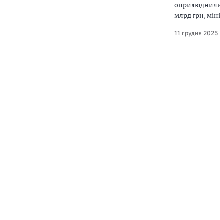
оприлюднили й
млрд грн, мін
11 грудня 2025