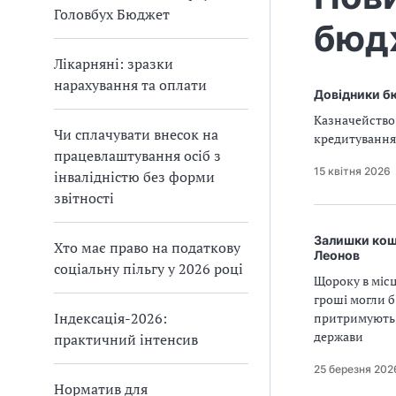
Головбух Бюджет
бюдж
Лікарняні: зразки
нарахування та оплати
Довідники бю
Казначейство
Чи сплачувати внесок на
кредитування
працевлаштування осіб з
15 квітня 2026
інвалідністю без форми
звітності
Залишки кош
Хто має право на податкову
Леонов
соціальну пільгу у 2026 році
Щороку в міс
гроші могли б
Індексація-2026:
притримують у
держави
практичний інтенсив
25 березня 202
Норматив для