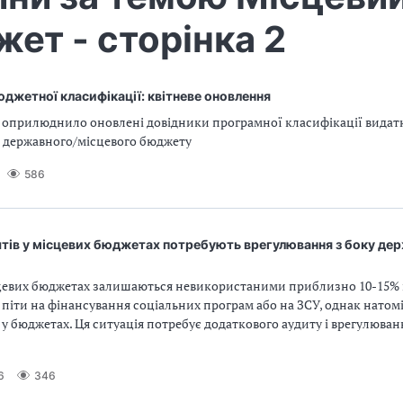
ет - сторінка 2
джетної класифікації: квітневе оновлення
 оприлюднило оновлені довідники програмної класифікації видатк
 державного/місцевого бюджету
586
тів у місцевих бюджетах потребують врегулювання з боку де
цевих бюджетах залишаються невикористаними приблизно 10-15% к
 піти на фінансування соціальних програм або на ЗСУ, однак натомі
 бюджетах. Ця ситуація потребує додаткового аудиту і врегулюван
6
346