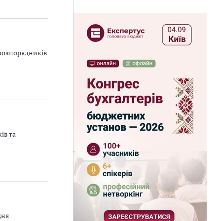
 розпорядників
ів та
дня