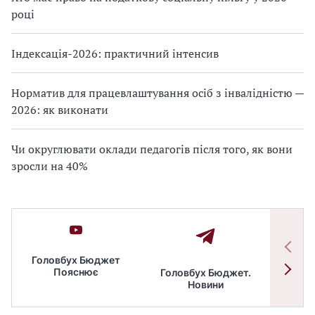
році
Індексація-2026: практичний інтенсив
Норматив для працевлаштування осіб з інвалідністю —
2026: як виконати
Чи округлювати оклади педагогів після того, як вони
зросли на 40%
Головбух Бюджет
Пояснює
Головбух Бюджет.
Спільн
Новини
бюдже