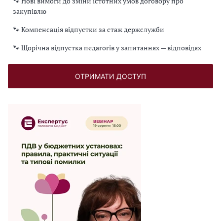
🐾 Нові вимоги до зміни істотних умов договору про
закупівлю
🐾 Компенсація відпустки за стаж держслужби
🐾 Щорічна відпустка педагогів у запитаннях — відповідях
ОТРИМАТИ ДОСТУП