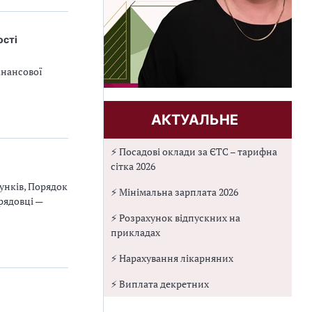
ості
інансової
АКТУАЛЬНЕ
⚡ Посадові оклади за ЄТС – тарифна
сітка 2026
унків, Порядок
⚡ Мінімальна зарплата 2026
рядовці —
⚡ Розрахунок відпускних на
прикладах
⚡ Нарахування лікарняних
⚡ Виплата декретних