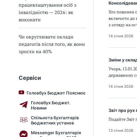
Консолідован
працевлаштування осіб з
інвалідністю — 2026: як
Хто повинен с
включити до к
виконати
з огляду на о
Чи округлювати оклади
14 січня 2026
педагогів після того, як вони
зросли на 40%
Зміни у склад
Учора, 13.01.
державному се
Сервіси
14 січня 2026
Головбух Бюджет Пояснює
Головбух Бюджет.
Новини
Звіт про рух
Спільнота бухгалтерів
Подайте Звіт 
бюджетних установ
13 січня 2026
Messenger Бухгалтерія