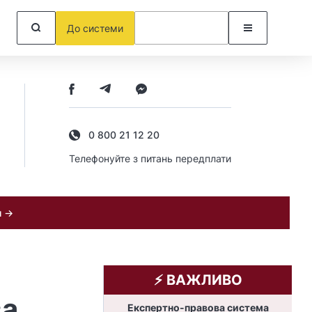
До системи
0 800 21 12 20
Телефонуйте з питань передплати
и →
⚡️ ВАЖЛИВО
ва
Експертно-правова система