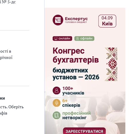
і № 5-дс
ості в
річної
оки
сть. Оберіть
афів