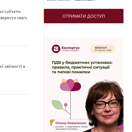
кі суб’єкти
ОТРИМАТИ ДОСТУП
звернути увагу
ї звітності в