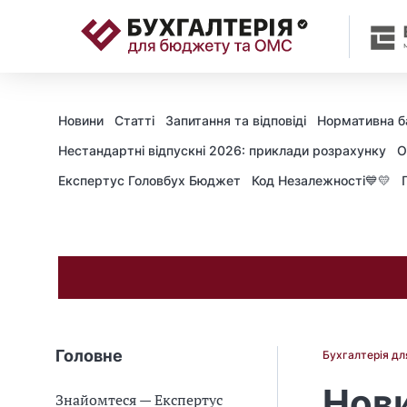
📝
Новини
Статті
Запитання та відповіді
Нормативна б
Нестандартні відпускні 2026: приклади розрахунку
О
Експертус Головбух Бюджет
Код Незалежності💙💛
Головне
Бухгалтерія д
Нови
Знайомтеся — Експертус