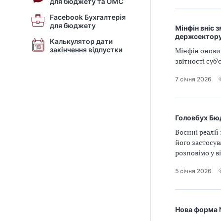
для бюджету та ОМС
Facebook Бухгалтерія
для бюджету
Мінфін вніс 
держсектор
Калькулятор дати
закінчення відпустки
Мінфін онови
звітності суб
7 січня 2026
Головбух Бюд
Воєнні реалії
його застосув
розповімо у в
5 січня 2026
Нова форма №