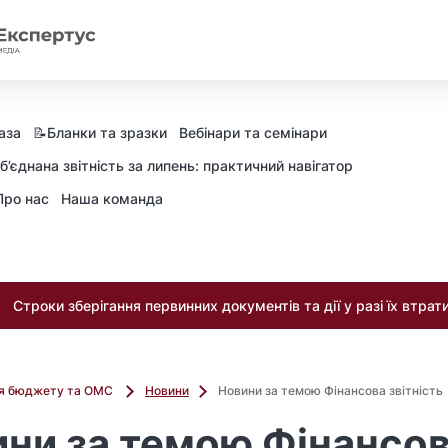
аза
📝Бланки та зразки
Вебінари та семінари
б’єднана звітність за липень: практичний навігатор
Про нас
Наша команда
Строки зберігання первинних документів та дії у разі їх втрат
ля бюджету та ОМС
Новини
Новини за темою Фінансова звітність
ни за темою Фінансо