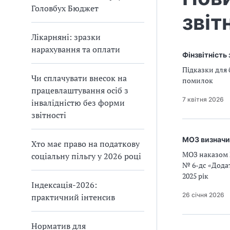
Головбух Бюджет
звіт
Лікарняні: зразки
нарахування та оплати
Фінзвітність 
Підказки для 
Чи сплачувати внесок на
помилок
працевлаштування осіб з
7 квітня 2026
інвалідністю без форми
звітності
МОЗ визначил
Хто має право на податкову
МОЗ наказом №
соціальну пільгу у 2026 році
№ 6-дс «Додат
2025 рік
Індексація-2026:
26 січня 2026
практичний інтенсив
Норматив для