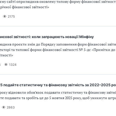
оєму сайті оприлюднив оновлену типову форму фінансової звітност
річної фінансової звітності»
2175
ансової звітності: коли запрацюють новації Мінфіну
юднив проєкти змін до Порядку заповнення форм фінансової звітн
кторі та типової форми фінансової звітності № 5-дс «Примітки до 
ітності»
5
1324
5 подайте статистичну та фінансову звітність за 2022–2025 р
 року відновили обов’язок подавати статистичну та фінансову звітні
ете подавати та зробіть це до 5 жовтня 2025 року, щоб уникнути штр
2863