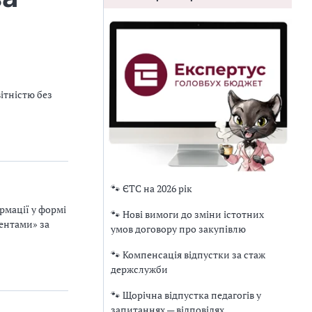
ітністю без
🐾 ЄТС на 2026 рік
рмації у формі
🐾 Нові вимоги до зміни істотних
ментами» за
умов договору про закупівлю
🐾 Компенсація відпустки за стаж
держслужби
🐾 Щорічна відпустка педагогів у
запитаннях — відповідях