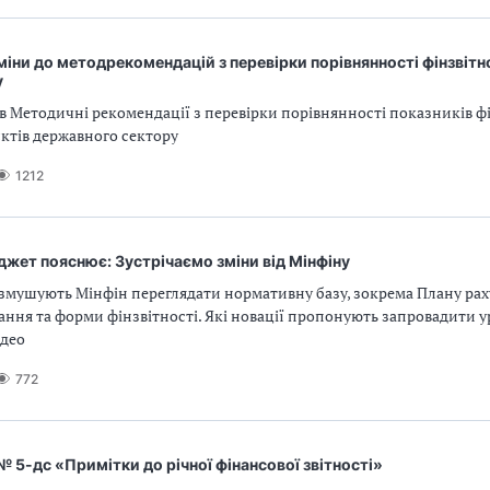
зміни до методрекомендацій з перевірки порівнянності фінзвітн
у
в Методичні рекомендації з перевірки порівнянності показників ф
’єктів державного сектору
1212
жет пояснює: Зустрічаємо зміни від Мінфіну
 змушують Мінфін переглядати нормативну базу, зокрема Плану рах
ання та форми фінзвітності. Які новації пропонують запровадити у
ідео
772
 5-дс «Примітки до річної фінансової звітності»