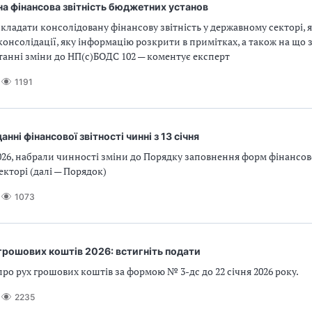
а фінансова звітність бюджетних установ
кладати консолідовану фінансову звітність у державному секторі, я
онсолідації, яку інформацію розкрити в примітках, а також на що 
станні зміни до НП(с)БОДС 102 — коментує експерт
1191
анні фінансової звітності чинні з 13 січня
2026, набрали чинності зміни до Порядку заповнення форм фінансово
кторі (далі — Порядок)
1073
 грошових коштів 2026: встигніть подати
про рух грошових коштів за формою № 3-дс до 22 січня 2026 року.
2235