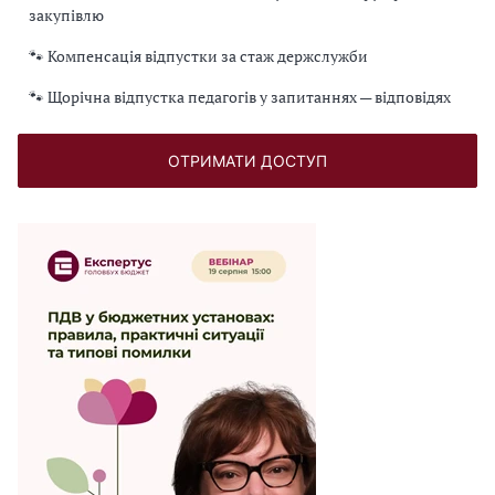
закупівлю
🐾 Компенсація відпустки за стаж держслужби
🐾 Щорічна відпустка педагогів у запитаннях — відповідях
ОТРИМАТИ ДОСТУП