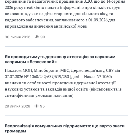
керівників та педагогічних працівників ЗДО, що до 14 серпня
2026 року необхідно надати інформацію про кількість груп
вихованців, у яких є діти старшого дошкільного віку, та
кадрового забезпечення, запланованого з 01.09.2026 для
впровадження вивчення англійської мови
30 липня 2026
99
Як проводитимуть державну атестацію за науковим
напрямом «Безпековий»
Наказом МОН, Міноборони, МВС, Держспецзв’язку, СБУ від
07.07.2026 № 1060/242/637/519/250 (далі — Наказ № 1060)
визначили особливості проведення державної атестації
наукових установ та закладів вищої освіти (військових та із
специфічними умовами навчання)
29 липня 2026
95
Реорганізація комунальних підприємств: що варто знати
громадам