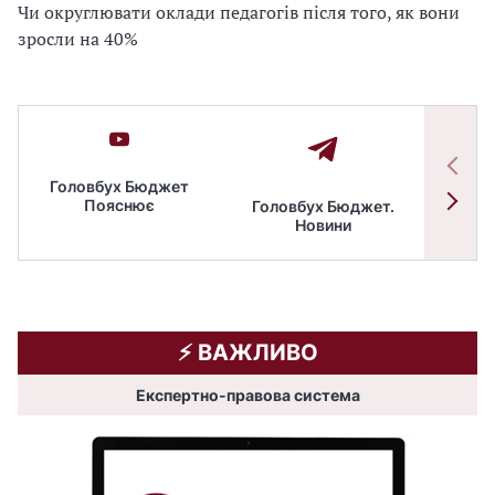
Чи округлювати оклади педагогів після того, як вони
зросли на 40%
Головбух Бюджет
Пояснює
Головбух Бюджет.
Спільн
Новини
бюдже
⚡️ ВАЖЛИВО
Експертно-правова система