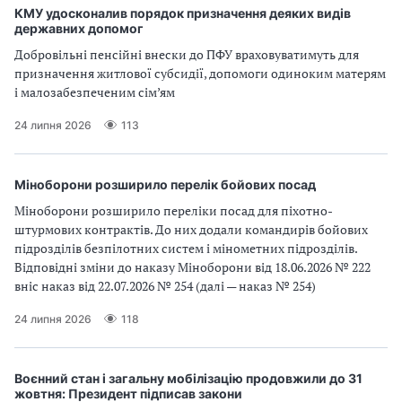
КМУ удосконалив порядок призначення деяких видів
державних допомог
Добровільні пенсійні внески до ПФУ враховуватимуть для
призначення житлової субсидії, допомоги одиноким матерям
і малозабезпеченим сім’ям
24 липня 2026
113
Міноборони розширило перелік бойових посад
Міноборони розширило переліки посад для піхотно-
штурмових контрактів. До них додали командирів бойових
підрозділів безпілотних систем і мінометних підрозділів.
Відповідні зміни до наказу Міноборони від 18.06.2026 № 222
вніс наказ від 22.07.2026 № 254 (далі — наказ № 254)
24 липня 2026
118
Воєнний стан і загальну мобілізацію продовжили до 31
жовтня: Президент підписав закони