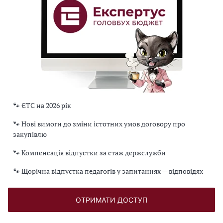
🐾 ЄТС на 2026 рік
🐾 Нові вимоги до зміни істотних умов договору про
закупівлю
🐾 Компенсація відпустки за стаж держслужби
🐾 Щорічна відпустка педагогів у запитаннях — відповідях
ОТРИМАТИ ДОСТУП