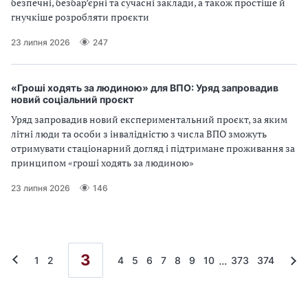
безпечні, безбар’єрні та сучасні заклади, а також простіше й
гнучкіше розробляти проєкти
23 липня 2026
247
«Гроші ходять за людиною» для ВПО: Уряд запровадив
новий соціальний проєкт
Уряд запровадив новий експериментальний проєкт, за яким
літні люди та особи з інвалідністю з числа ВПО зможуть
отримувати стаціонарний догляд і підтримане проживання за
принципом «гроші ходять за людиною»
23 липня 2026
146
3
...
1
2
4
5
6
7
8
9
10
373
374