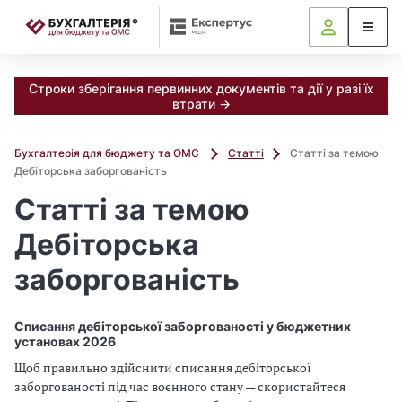
📝
Строки зберігання первинних документів та дії у разі їх
втрати →
Бухгалтерія для бюджету та ОМС
Статті
Статті за темою
Дебіторська заборгованість
Статті за темою
Дебіторська
заборгованість
Списання дебіторської заборгованості у бюджетних
установах 2026
Щоб правильно здійснити списання дебіторської
заборгованості під час воєнного стану — скористайтеся