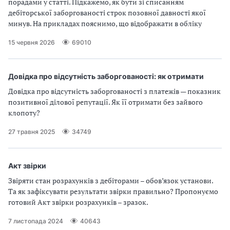
порадами у статті. Підкажемо, як бути зі списанням
дебіторської заборгованості строк позовної давності якої
минув. На прикладах пояснимо, що відображати в обліку
15 червня 2026
69010
Довідка про відсутність заборгованості: як отримати
Довідка про відсутність заборгованості з платежів — показник
позитивної ділової репутації. Як її отримати без зайвого
клопоту?
27 травня 2025
34749
Акт звірки
Звіряти стан розрахунків з дебіторами – обов’язок установи.
Та як зафіксувати результати звірки правильно? Пропонуємо
готовий Акт звірки розрахунків – зразок.
7 листопада 2024
40643