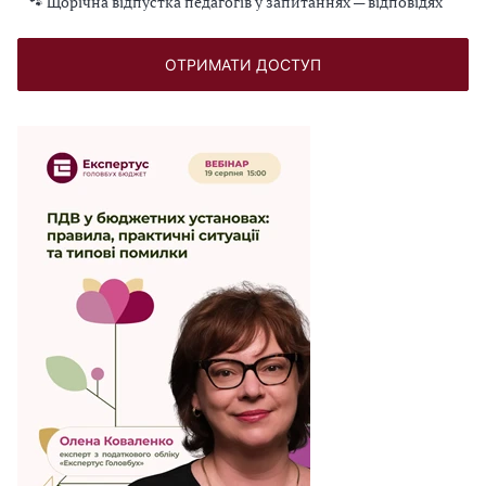
🐾 Щорічна відпустка педагогів у запитаннях — відповідях
ОТРИМАТИ ДОСТУП