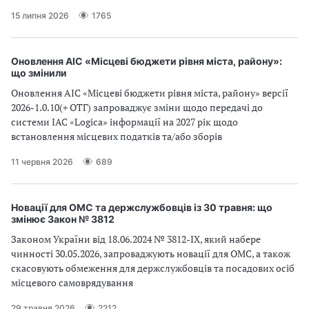
15 липня 2026
1765
Оновлення АІС «Місцеві бюджети рівня міста, району»:
що змінили
Оновлення АІС «Місцеві бюджети рівня міста, району» версії
2026-1.0.10(+ ОТГ) запроваджує зміни щодо передачі до
системи ІАС «Logica» інформації на 2027 рік щодо
встановлення місцевих податків та/або зборів
11 червня 2026
689
Новації для ОМС та держслужбовців із 30 травня: що
змінює Закон № 3812
Законом України від 18.06.2024 № 3812-IX, який набере
чинності 30.05.2026, запроваджують новації для ОМС, а також
скасовують обмеження для держслужбовців та посадових осіб
місцевого самоврядування
29 травня 2026
2212