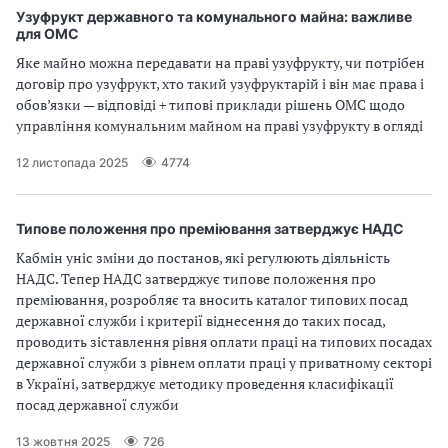
Узуфрукт державного та комунального майна: важливе
для ОМС
Яке майно можна передавати на праві узуфрукту, чи потрібен
договір про узуфрукт, хто такий узуфруктарій і він має права і
обов’язки — відповіді + типові приклади рішень ОМС щодо
управління комунальним майном на праві узуфрукту в огляді
12 листопада 2025
4774
Типове положення про преміювання затверджує НАДС
Кабмін уніс зміни до постанов, які регулюють діяльність
НАДС. Тепер НАДС затверджує типове положення про
преміювання, розробляє та вносить каталог типових посад
державної служби і критерії віднесення до таких посад,
проводить зіставлення рівня оплати праці на типових посадах
державної служби з рівнем оплати праці у приватному секторі
в Україні, затверджує методику проведення класифікації
посад державної служби
13 жовтня 2025
726