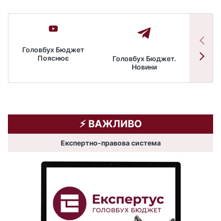
Головбух Бюджет
Пояснює
Головбух Бюджет.
Спільн
Новини
бюдже
⚡️ ВАЖЛИВО
Експертно-правова система