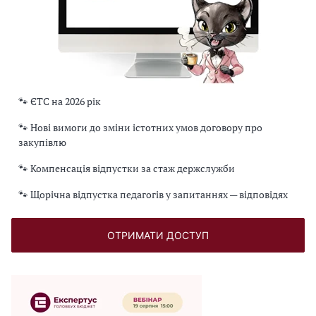
🐾 ЄТС на 2026 рік
🐾 Нові вимоги до зміни істотних умов договору про
закупівлю
🐾 Компенсація відпустки за стаж держслужби
🐾 Щорічна відпустка педагогів у запитаннях — відповідях
ОТРИМАТИ ДОСТУП