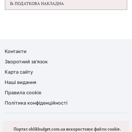
📝 ПОДАТКОВА НАКЛАДНА
Контакти
Зворотний зв'язок
Карта сайту
Наші видання
Правила cookie
Політика конфіденційності
© Бухгалтерія для бюджету та ОМС, 2026. Усі права захищено
Портал oblikbudget.com.ua використовує файли cookie.
Повне або часткове копіювання будь-яких матеріалів порталу,