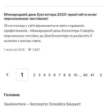
Міжнародний день бухгалтера 2025: привітайте колег
персональною листівкою!
10 листопада у світі відзначається свято справжніх
професіоналів – Міжнародний день бухгалтера. Створіть
персональну листівку до Дня бухгалтера та розішліть її
колегам з нагоди свята.
1 жовтня 2025
3487
1
...
2
3
4
5
6
7
8
9
10
40
41
Головне
Знайомтеся — Експертус Головбух Бюджет