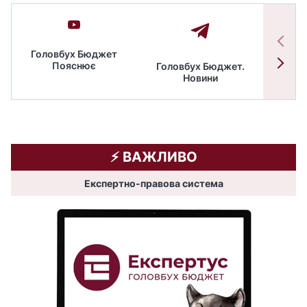
Головбух Бюджет
Пояснює
Головбух Бюджет.
Спільн
Новини
бюдже
⚡️ ВАЖЛИВО
Експертно-правова система