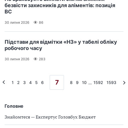
безвісти захисників для аліментів: позиція
ВС
30 липня 2026
86
Підстави для відмітки «НЗ» у табелі обліку
робочого часу
30 липня 2026
283
7
...
1
2
3
4
5
6
8
9
10
1592
1593
Головне
Знайомтеся — Експертус Головбух Бюджет