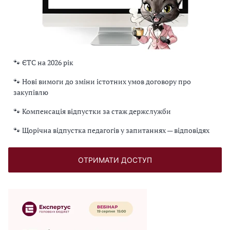
🐾 ЄТС на 2026 рік
🐾 Нові вимоги до зміни істотних умов договору про
закупівлю
🐾 Компенсація відпустки за стаж держслужби
🐾 Щорічна відпустка педагогів у запитаннях — відповідях
ОТРИМАТИ ДОСТУП