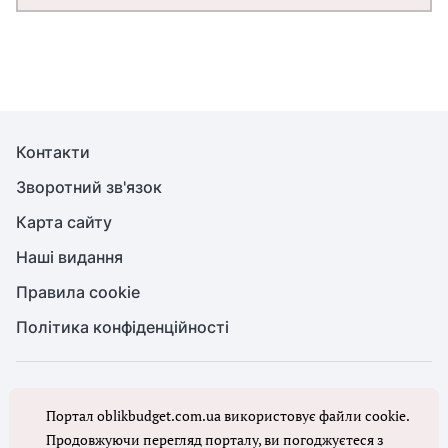
Контакти
Зворотний зв'язок
Карта сайту
Наші видання
Правила cookie
Політика конфіденційності
© Бухгалтерія для бюджету та ОМС, 2026. Усі права захищено
Портал oblikbudget.com.ua використовує файли cookie.
Повне або часткове копіювання будь-яких матеріалів порталу,
цитування, публікація їх анотованих оглядів допускаються лише з
Продовжуючи перегляд порталу, ви погоджуєтеся з