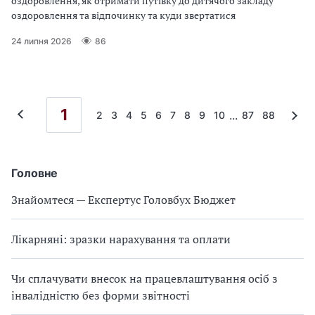
оздоровлення, як отримати путівку до дитячого закладу
оздоровлення та відпочинку та куди звертатися
24 липня 2026
86
1
...
2
3
4
5
6
7
8
9
10
87
88
Головне
Знайомтеся — Експертус Головбух Бюджет
Лікарняні: зразки нарахування та оплати
Чи сплачувати внесок на працевлаштування осіб з
інвалідністю без форми звітності