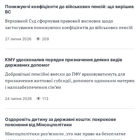
Понижуючі коефіцієнти до військових пенсій: що вирішив
ВС
Верховний Суд сформував правовий висновок щодо
застосування понижуючих коефіцієнтів до військових пенсій
27 липня 2026
209
КМУ удосконалив порядок призначення деяких видів
державних допомог
Добровільні пенсійні внески до ПФУ враховуватимуть для
призначення житлової субсидії, допомоги одиноким матерям
і малозабезпеченим сім’ям
24 липня 2026
113
Оздоровіть дитину за державні кошти: покрокове
пояснення від Мінсоцполітики
Мінсоцполітики роз’яснило , хто має право на безоплатне