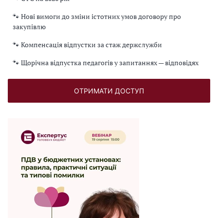
🐾 Нові вимоги до зміни істотних умов договору про
закупівлю
🐾 Компенсація відпустки за стаж держслужби
🐾 Щорічна відпустка педагогів у запитаннях — відповідях
ОТРИМАТИ ДОСТУП