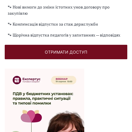
🐾 Нові вимоги до зміни істотних умов договору про
закупівлю
🐾 Компенсація відпустки за стаж держслужби
🐾 Щорічна відпустка педагогів у запитаннях — відповідях
ОТРИМАТИ ДОСТУП