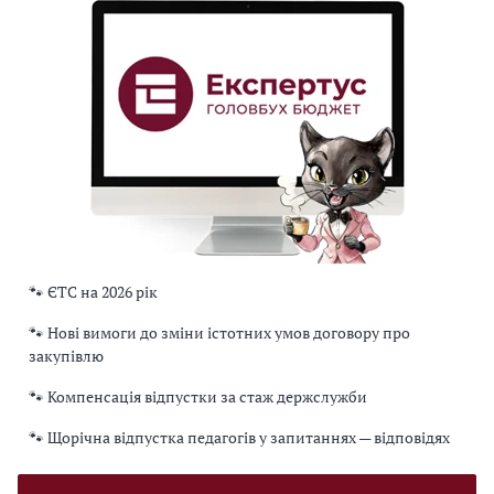
🐾 ЄТС на 2026 рік
🐾 Нові вимоги до зміни істотних умов договору про
закупівлю
🐾 Компенсація відпустки за стаж держслужби
🐾 Щорічна відпустка педагогів у запитаннях — відповідях