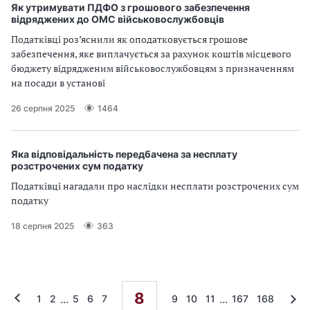
Як утримувати ПДФО з грошового забезпечення
відряджених до ОМС військовослужбовців
Податківці роз’яснили як оподатковується грошове
забезпечення, яке виплачується за рахунок коштів місцевого
бюджету відрядженим військовослужбовцям з призначенням
на посади в установі
26 серпня 2025
1464
Яка відповідальність передбачена за несплату
розстрочених сум податку
Податківці нагадали про наслідки несплати розстрочених сум
податку
18 серпня 2025
363
8
...
...
1
2
5
6
7
9
10
11
167
168