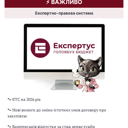
⚡️ ВАЖЛИВО
Експертно-правова система
🐾 ЄТС на 2026 рік
🐾 Нові вимоги до зміни істотних умов договору про
закупівлю
🐾 Компенсація відпустки за стаж держслужби