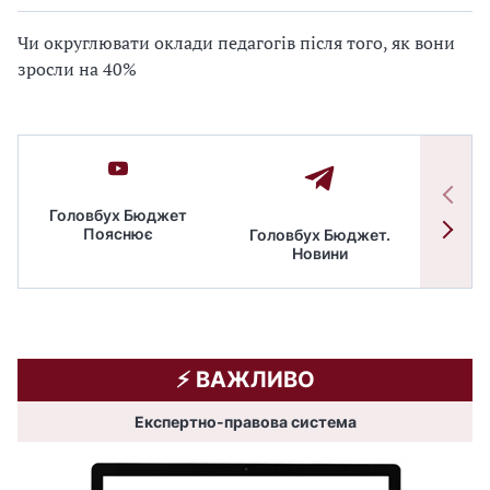
Чи округлювати оклади педагогів після того, як вони
зросли на 40%
Головбух Бюджет
Пояснює
Головбух Бюджет.
Спільн
Новини
бюдже
⚡️ ВАЖЛИВО
Експертно-правова система