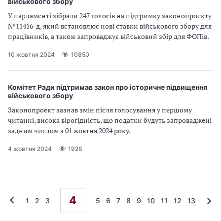
військового збору
У парламенті зібрали 247 голосів на підтримку законопроекту
№11416-д, який встановлює нові ставки військового збору для
працівників, а також запроваджує військовий збір для ФОПів.
10 жовтня 2024
10850
Комітет Ради підтримав закон про історичне підвищення
військового збору
Законопроект зазнав змін після голосування у першому
читанні, висока вірогідність, що податки будуть запроваджені
задним числом з 01 жовтня 2024 року.
4 жовтня 2024
1926
4
1
2
3
5
6
7
8
9
10
11
12
13