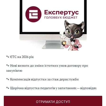
🐾 ЄТС на 2026 рік
🐾 Нові вимоги до зміни істотних умов договору про
закупівлю
🐾 Компенсація відпустки за стаж держслужби
🐾 Щорічна відпустка педагогів у запитаннях — відповідях
ОТРИМАТИ ДОСТУП