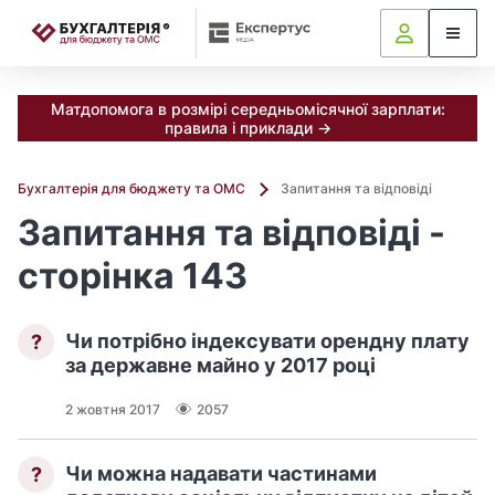
📝
Матдопомога в розмірі середньомісячної зарплати:
правила і приклади →
Бухгалтерія для бюджету та ОМС
Запитання та відповіді
Запитання та відповіді -
сторінка 143
Чи потрібно індексувати орендну плату
?
за державне майно у 2017 році
2 жовтня 2017
2057
Чи можна надавати частинами
?