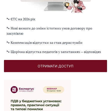
🐾 ЄТС на 2026 рік
🐾 Нові вимоги до зміни істотних умов договору про
закупівлю
🐾 Компенсація відпустки за стаж держслужби
🐾 Щорічна відпустка педагогів у запитаннях — відповідях
ОТРИМАТИ ДОСТУП