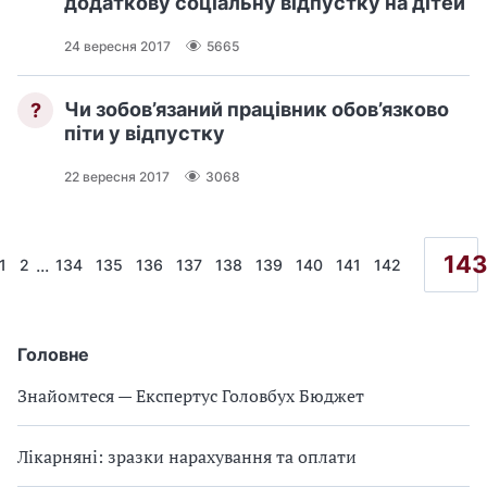
додаткову соціальну відпустку на дітей
24 вересня 2017
5665
Чи зобов’язаний працівник обов’язково
?
піти у відпустку
22 вересня 2017
3068
14
...
1
2
134
135
136
137
138
139
140
141
142
Головне
Знайомтеся — Експертус Головбух Бюджет
Лікарняні: зразки нарахування та оплати