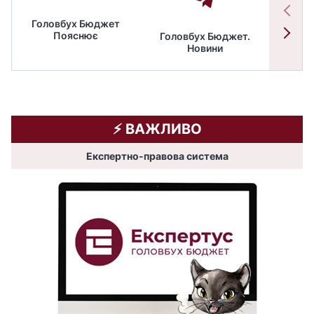
Головбух Бюджет
Пояснює
Головбух Бюджет.
Спільн
Новини
бюдже
⚡️ ВАЖЛИВО
Експертно-правова система