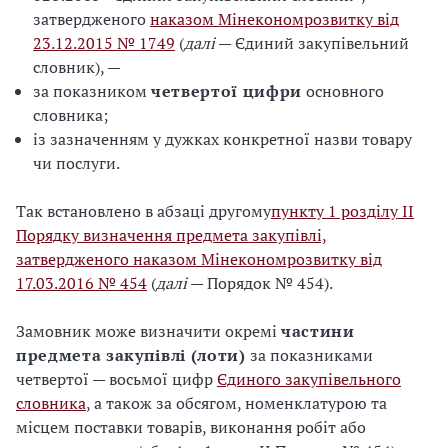
затвердженого
наказом Мінекономрозвитку від
23.12.2015 № 1749
(
далі
— Єдиний закупівельний
словник), —
за показником
четвертої цифри
основного
словника;
із зазначенням у дужках конкретної назви товару
чи послуги.
Так встановлено в абзаці другому
пункту 1 розділу ІІ
Порядку визначення предмета закупівлі,
затвердженого наказом Мінекономрозвитку від
17.03.2016 № 454
(
далі
— Порядок № 454).
Замовник може визначити окремі
частини
предмета закупівлі (лоти)
за показниками
четвертої — восьмої цифр
Єдиного закупівельного
словника
, а також за обсягом, номенклатурою та
місцем поставки товарів, виконання робіт або