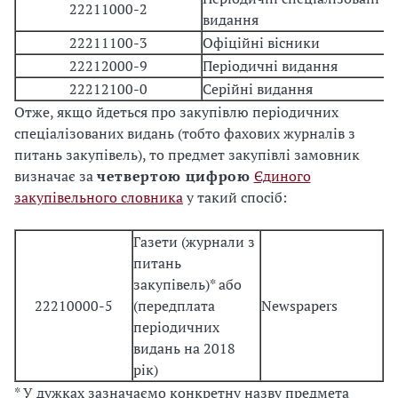
22211000-2
видання
22211100-3
Офіційні вісники
O
22212000-9
Періодичні видання
22212100-0
Серійні видання
S
Отже, якщо йдеться про закупівлю періодичних
спеціалізованих видань (тобто фахових журналів з
питань закупівель), то предмет закупівлі замовник
визначає за
четвертою цифрою
Єдиного
закупівельного словника
у такий спосіб:
Газети (журнали з
питань
закупівель)* або
22210000-5
(передплата
Newspapers
періодичних
видань на 2018
рік)
* У дужках зазначаємо конкретну назву предмета