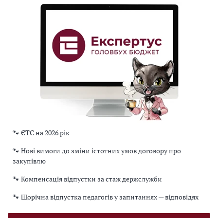
🐾 ЄТС на 2026 рік
🐾 Нові вимоги до зміни істотних умов договору про
закупівлю
🐾 Компенсація відпустки за стаж держслужби
🐾 Щорічна відпустка педагогів у запитаннях — відповідях