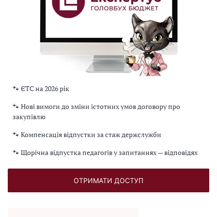
🐾 ЄТС на 2026 рік
🐾 Нові вимоги до зміни істотних умов договору про
закупівлю
🐾 Компенсація відпустки за стаж держслужби
🐾 Щорічна відпустка педагогів у запитаннях — відповідях
ОТРИМАТИ ДОСТУП