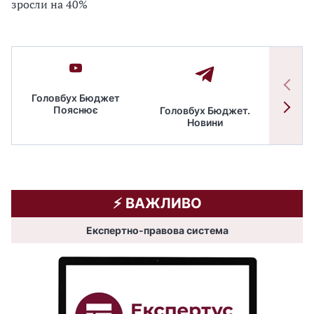
зросли на 40%
Головбух Бюджет
Пояснює
Головбух Бюджет.
Спільн
Новини
бюдже
⚡️ ВАЖЛИВО
Експертно-правова система