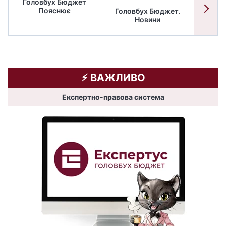
Головбух Бюджет
Пояснює
Головбух Бюджет.
Спільн
Новини
бюдже
⚡️ ВАЖЛИВО
Експертно-правова система