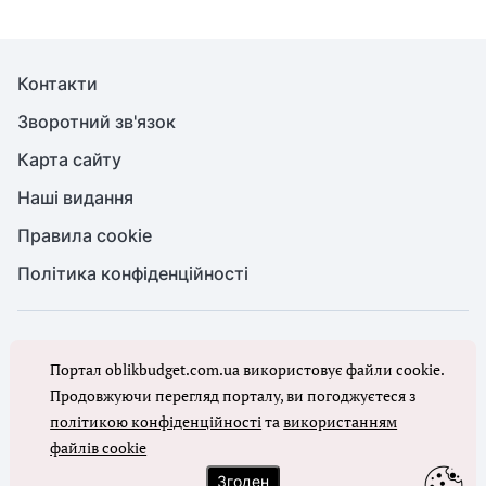
Контакти
Зворотний зв'язок
Карта сайту
Наші видання
Правила cookie
Політика конфіденційності
© Бухгалтерія для бюджету та ОМС, 2026. Усі права захищено
Портал oblikbudget.com.ua використовує файли cookie.
Повне або часткове копіювання будь-яких матеріалів порталу,
цитування, публікація їх анотованих оглядів допускаються лише з
Продовжуючи перегляд порталу, ви погоджуєтеся з
письмового дозволу редакції порталу
політикою конфіденційності
та
використанням
файлів cookie
Ми в соцмережах
Згоден