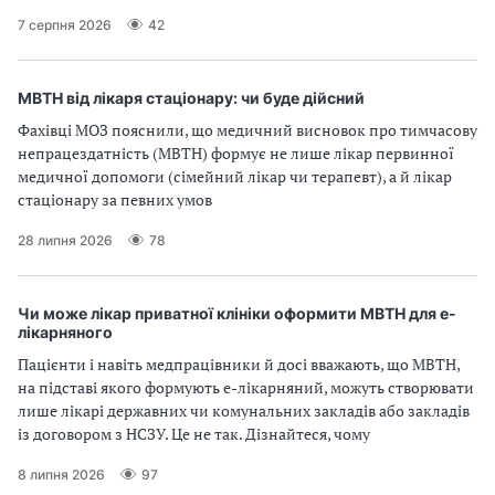
7 серпня 2026
42
МВТН від лікаря стаціонару: чи буде дійсний
Фахівці МОЗ пояснили, що медичний висновок про тимчасову
непрацездатність (МВТН) формує не лише лікар первинної
медичної допомоги (сімейний лікар чи терапевт), а й лікар
стаціонару за певних умов
28 липня 2026
78
Чи може лікар приватної клініки оформити МВТН для е-
лікарняного
Пацієнти і навіть медпрацівники й досі вважають, що МВТН,
на підставі якого формують е-лікарняний, можуть створювати
лише лікарі державних чи комунальних закладів або закладів
із договором з НСЗУ. Це не так. Дізнайтеся, чому
8 липня 2026
97