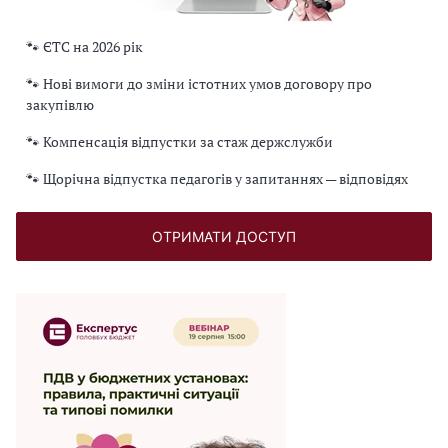
🐾 ЄТС на 2026 рік
🐾 Нові вимоги до зміни істотних умов договору про
закупівлю
🐾 Компенсація відпустки за стаж держслужби
🐾 Щорічна відпустка педагогів у запитаннях — відповідях
ОТРИМАТИ ДОСТУП