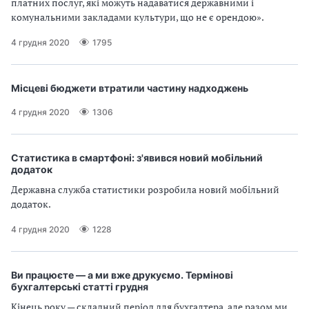
платних послуг, які можуть надаватися державними і
комунальними закладами культури, що не є орендою».
4 грудня 2020
1795
Місцеві бюджети втратили частину надходжень
4 грудня 2020
1306
Статистика в смартфоні: з'явився новий мобільний
додаток
Державна служба статистики розробила новий мобільний
додаток.
4 грудня 2020
1228
Ви працюєте — а ми вже друкуємо. Термінові
бухгалтерські статті грудня
Кінець року — складний період для бухгалтера, але разом ми