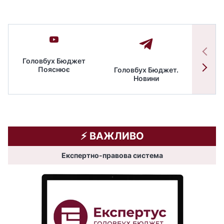
Головбух Бюджет
Пояснює
Головбух Бюджет.
Спільн
Новини
бюдже
⚡️ ВАЖЛИВО
Експертно-правова система