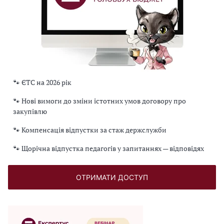
🐾 ЄТС на 2026 рік
🐾 Нові вимоги до зміни істотних умов договору про
закупівлю
🐾 Компенсація відпустки за стаж держслужби
🐾 Щорічна відпустка педагогів у запитаннях — відповідях
ОТРИМАТИ ДОСТУП