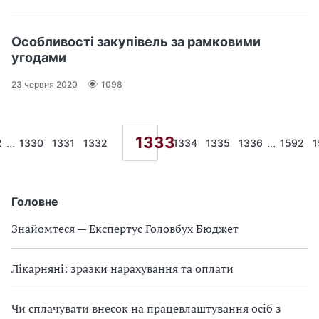
Особливості закупівель за рамковими
угодами
23 червня 2020
1098
1333
...
...
2
1330
1331
1332
1334
1335
1336
1592
1
Головне
Знайомтеся — Експертус Головбух Бюджет
Лікарняні: зразки нарахування та оплати
Чи сплачувати внесок на працевлаштування осіб з