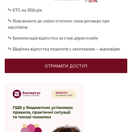
🐾 ЄТС на 2026 рік
🐾 Нові вимоги до зміни істотних умов договору про
закупівлю
🐾 Компенсація відпустки за стаж держслужби
🐾 Щорічна відпустка педагогів у запитаннях — відповідях
ОТРИМАТИ ДОСТУП