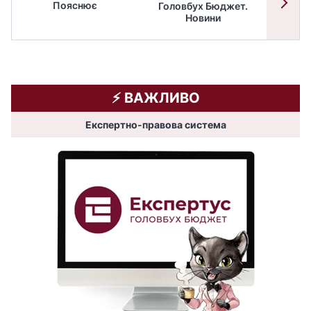
Пояснює
Головбух Бюджет.
Спільн
Новини
бюдже
⚡️ ВАЖЛИВО
Експертно-правова система