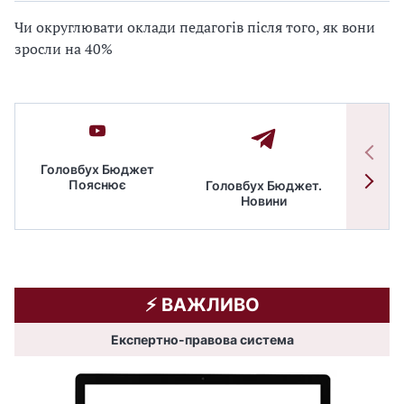
Чи округлювати оклади педагогів після того, як вони
зросли на 40%
Головбух Бюджет
Пояснює
Головбух Бюджет.
Спільн
Новини
бюдже
⚡️ ВАЖЛИВО
Експертно-правова система