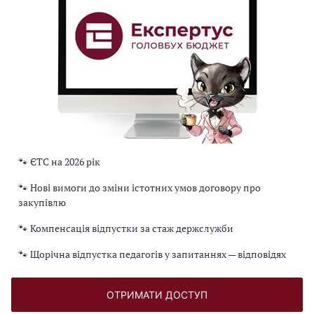
🐾 ЄТС на 2026 рік
🐾 Нові вимоги до зміни істотних умов договору про
закупівлю
🐾 Компенсація відпустки за стаж держслужби
🐾 Щорічна відпустка педагогів у запитаннях — відповідях
ОТРИМАТИ ДОСТУП