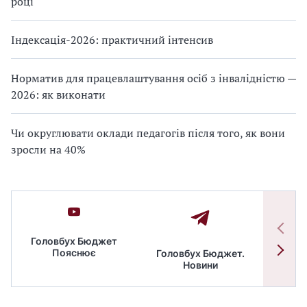
році
Індексація-2026: практичний інтенсив
Норматив для працевлаштування осіб з інвалідністю —
2026: як виконати
Чи округлювати оклади педагогів після того, як вони
зросли на 40%
Головбух Бюджет
Пояснює
Головбух Бюджет.
Спільн
Новини
бюдже