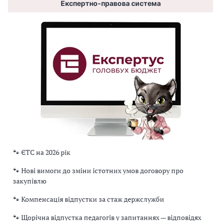
Експертно-правова система
🐾 ЄТС на 2026 рік
🐾 Нові вимоги до зміни істотних умов договору про
закупівлю
🐾 Компенсація відпустки за стаж держслужби
🐾 Щорічна відпустка педагогів у запитаннях — відповідях