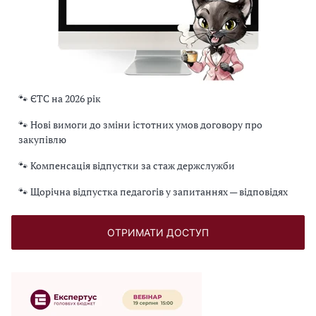
🐾 ЄТС на 2026 рік
🐾 Нові вимоги до зміни істотних умов договору про
закупівлю
🐾 Компенсація відпустки за стаж держслужби
🐾 Щорічна відпустка педагогів у запитаннях — відповідях
ОТРИМАТИ ДОСТУП