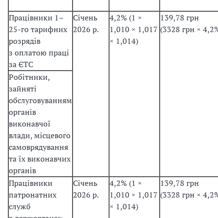
Працівники 1–
Січень
4,2% (1 ×
139,78 грн
25-го тарифних
2026 р.
1,010 × 1,017
(3328 грн × 4,2
розрядів
× 1,014)
з оплатою праці
за ЄТС
Робітники,
зайняті
обслуговуванням
органів
виконавчої
влади, місцевого
самоврядування
та їх виконавчих
органів
Працівники
Січень
4,2% (1 ×
139,78 грн
патронатних
2026 р.
1,010 × 1,017
(3328 грн × 4,2
служб
× 1,014)