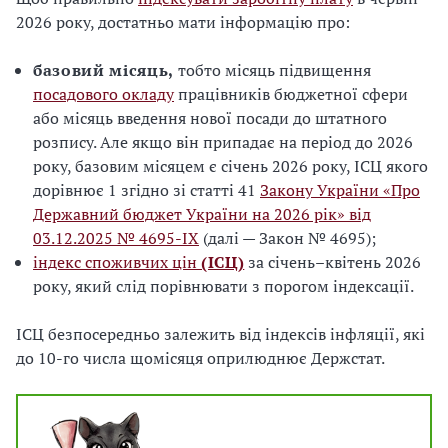
2026 року, достатньо мати інформацію про:
базовий місяць,
тобто місяць підвищення
посадового окладу
працівників бюджетної сфери
або місяць введення нової посади до штатного
розпису. Але якщо він припадає на період до 2026
року, базовим місяцем є січень 2026 року, ІСЦ якого
дорівнює 1 згідно зі статті 41
Закону України «Про
Державний бюджет України на 2026 рік» від
03.12.2025 № 4695-IX
(далі — Закон № 4695);
індекс споживчих цін
(ІСЦ)
за січень–квітень 2026
року, який слід порівнювати з порогом індексації.
ІСЦ безпосередньо залежить від індексів інфляції, які
до 10-го числа щомісяця оприлюднює Держстат.