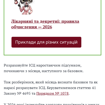
Лікарняні та декретні: правила
обчислення — 2026
Приклади для різних ситуацій
Розраховуйте ІСЦ наростаючим підсумком,
починаючи з місяця, наступного за базовим.
Тож розберімося, який місяць визнати базовим та як
наразі розрахувати ІСЦ. Керуватимемося статтею 41
Закону № 4695 та
Порядком № 1078
.
У 2026 році індексуйте зарплати працівників у межах