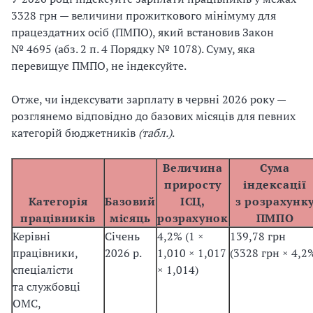
3328 грн — величини прожиткового мінімуму для
працездатних осіб (ПМПО), який встановив Закон
№ 4695 (абз. 2 п. 4 Порядку № 1078). Суму, яка
перевищує ПМПО, не індексуйте.
Отже, чи індексувати зарплату в червні 2026 року —
розглянемо відповідно до базових місяців для певних
категорій бюджетників
(табл.)
.
Величина
Сума
приросту
індексації
Категорія
Базовий
ІСЦ,
з розрахунк
працівників
місяць
розрахунок
ПМПО
Керівні
Січень
4,2% (1 ×
139,78 грн
працівники,
2026 р.
1,010 × 1,017
(3328 грн × 4,2
спеціалісти
× 1,014)
та службовці
ОМС,