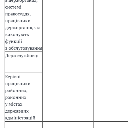
в держорганах,
системі
правосуддя,
працівники
держорганів, які
виконують
функції
з обслуговування
Держслужбовці
Керівні
працівники
районних,
районних
у містах
державних
адміністрацій