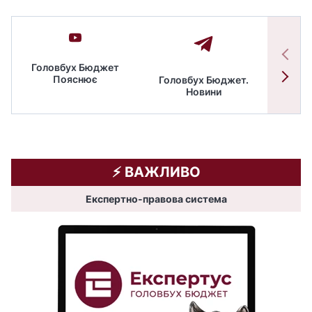
Головбух Бюджет
Пояснює
Головбух Бюджет.
Спільн
Новини
бюдже
⚡️ ВАЖЛИВО
Експертно-правова система