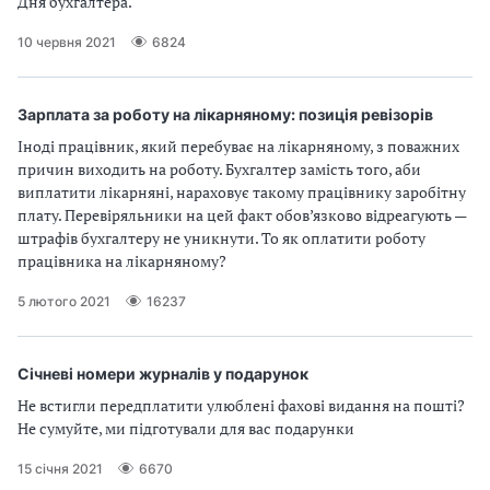
Дня бухгалтера.
10 червня 2021
6824
Зарплата за роботу на лікарняному: позиція ревізорів
Іноді працівник, який перебуває на лікарняному, з поважних
причин виходить на роботу. Бухгалтер замість того, аби
виплатити лікарняні, нараховує такому працівнику заробітну
плату. Перевіряльники на цей факт обов’язково відреагують —
штрафів бухгалтеру не уникнути. То як оплатити роботу
працівника на лікарняному?
5 лютого 2021
16237
Січневі номери журналів у подарунок
Не встигли передплатити улюблені фахові видання на пошті?
Не сумуйте, ми підготували для вас подарунки
15 січня 2021
6670