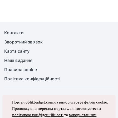
Контакти
Зворотний зв'язок
Карта сайту
Наші видання
Правила cookie
Політика конфіденційності
© Бухгалтерія для бюджету та ОМС, 2026. Усі права захищено
Портал oblikbudget.com.ua використовує файли cookie.
Повне або часткове копіювання будь-яких матеріалів порталу,
цитування, публікація їх анотованих оглядів допускаються лише з
Продовжуючи перегляд порталу, ви погоджуєтеся з
письмового дозволу редакції порталу
політикою конфіденційності
та
використанням