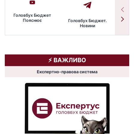
Головбух Бюджет
Пояснює
Головбух Бюджет.
Спільн
Новини
бюдже
⚡️ ВАЖЛИВО
Експертно-правова система