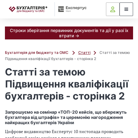
📝
Строки зберігання первинних документів та дії у разі їх
втрати →
Бухгалтерія для бюджету та ОМС
Статті
Статті за темою
Підвищення кваліфікації бухгалтерів - сторінка 2
Статті за темою
Підвищення кваліфікації
бухгалтерів - сторінка 2
Запрошуємо на семінар «ТОП-20 кейсів, що вбережуть
бухгалтера від штрафів» та церемонію нагородження
найкращих бухгалтерів України
Цифрове видавництво Експертус 10 листопада проводить
особливий захід: семінар з практичними порадами,