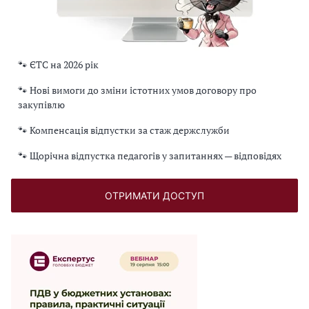
🐾 ЄТС на 2026 рік
🐾 Нові вимоги до зміни істотних умов договору про
закупівлю
🐾 Компенсація відпустки за стаж держслужби
🐾 Щорічна відпустка педагогів у запитаннях — відповідях
ОТРИМАТИ ДОСТУП