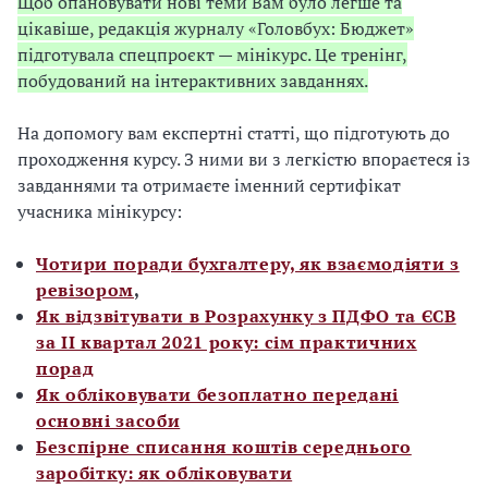
Щоб опановувати нові теми Вам було легше та
цікавіше, редакція журналу «Головбух: Бюджет»
підготувала спецпроєкт — мінікурс. Це тренінг,
побудований на інтерактивних завданнях.
На допомогу вам експертні статті, що підготують до
проходження курсу. З ними ви з легкістю впораєтеся із
завданнями та отримаєте іменний сертифікат
учасника мінікурсу:
Чотири поради бухгалтеру, як взаємодіяти з
ревізором
,
Як відзвітувати в Розрахунку з ПДФО та ЄСВ
за ІІ квартал 2021 року: сім практичних
порад
Як обліковувати безоплатно передані
основні засоби
Безспірне списання коштів середнього
заробітку: як обліковувати