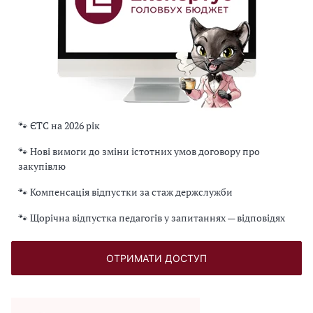
🐾 ЄТС на 2026 рік
🐾 Нові вимоги до зміни істотних умов договору про
закупівлю
🐾 Компенсація відпустки за стаж держслужби
🐾 Щорічна відпустка педагогів у запитаннях — відповідях
ОТРИМАТИ ДОСТУП