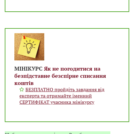
МІНІКУРС
Як не погодитися на
безпідставне безспірне списання
коштів
БЕЗПЛАТНО пройдіть завдання від
експерта та отримайте іменний
СЕРТИФІКАТ учасника мінікурсу