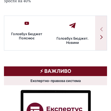
зросли на 40%
Головбух Бюджет
Пояснює
Головбух Бюджет.
Спільн
Новини
бюдже
⚡️ ВАЖЛИВО
Експертно-правова система