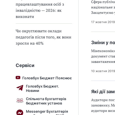
Сфера публічн
працевлаштування осіб з
національне 
інвалідністю — 2026: як
Закцентуємо у
виконати
17 жовтня 2019
Чи округлювати оклади
педагогів після того, як вони
Зміни у п
зросли на 40%
Мінекономіки 
документ став
завантаження 
Сервіси
10 жовтня 201
Головбух Бюджет Пояснює
Головбух Бюджет.
Новини
Які дії з
Спільнота бухгалтерів
Аудитори пос
бюджетних установ
замовнику. Ми
аудитори виз
Messenger Бухгалтерія