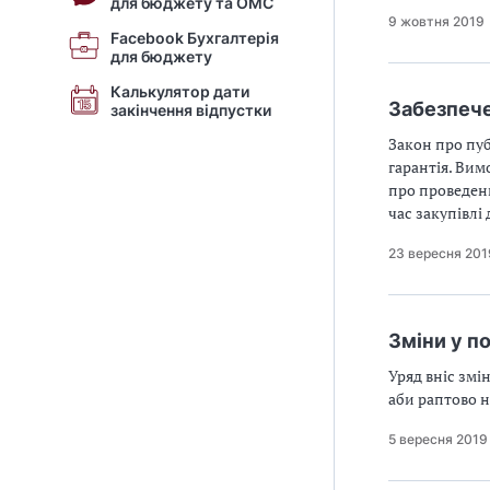
для бюджету та ОМС
9 жовтня 2019
Facebook Бухгалтерія
для бюджету
Калькулятор дати
Забезпече
закінчення відпустки
Закон про пуб
гарантія. Вим
про проведенн
час закупівлі
23 вересня 201
Зміни у п
Уряд вніс змі
аби раптово н
5 вересня 2019