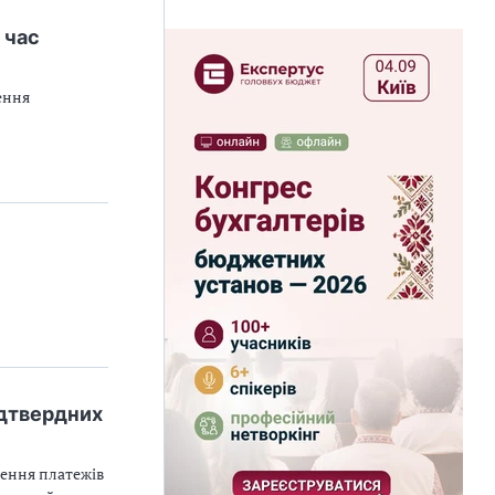
 час
ення
ідтвердних
дення платежів