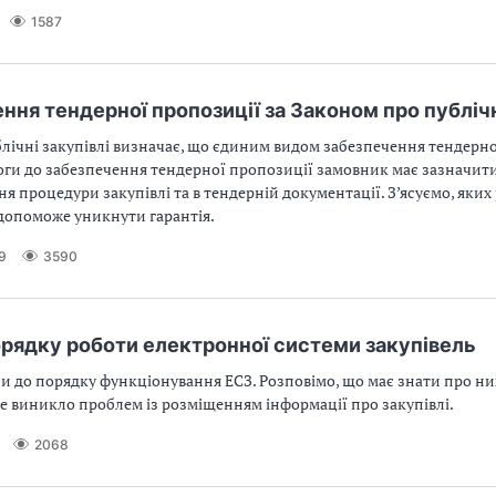
1587
ння тендерної пропозиції за Законом про публічн
лічні закупівлі визначає, що єдиним видом забезпечення тендерно
оги до забезпечення тендерної пропозиції замовник має зазначит
я процедури закупівлі та в тендерній документації. З’ясуємо, яких 
 допоможе уникнути гарантія.
9
3590
орядку роботи електронної системи закупівель
ни до порядку функціонування ЕСЗ. Розповімо, що має знати про ни
е виникло проблем із розміщенням інформації про закупівлі.
2068