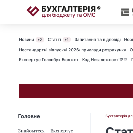
📝
Новини
Статті
Запитання та відповіді
Нор
+2
+1
Нестандартні відпускні 2026: приклади розрахунку
О
Експертус Головбух Бюджет
Код Незалежності💙💛
Головне
Бухгалтерія д
Стат
Знайомтеся — Експертус