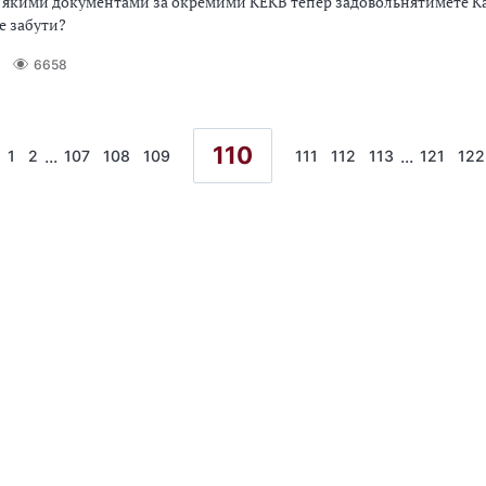
ж якими документами за окремими КЕКВ тепер задовольнятимете Ка
е забути?
6658
110
...
...
1
2
107
108
109
111
112
113
121
122