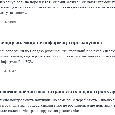
их закупівель на порозі істотних змін. Деякі з них мають гармоніз
законодавство з європейським, а решта — вдосконалити закупівель
вагу на новому.
1809
орядку розміщення інформації про закупівлі
внесло зміни до Порядку розміщення інформації про публічні заку
 сучаснішим, а ще — розв’язує робочі проблеми, що виникали під ч
інформації до ЕСЗ.
9
1547
амовників найчастіше потрапляють під контроль а
тійно контролюють закупівлі. Що саме вони перевіряють — цікаво 
 проаналізували судові справи і про це розповіли. А ще пояснили, 
нали склад адмінправопорушення у ваших діях.