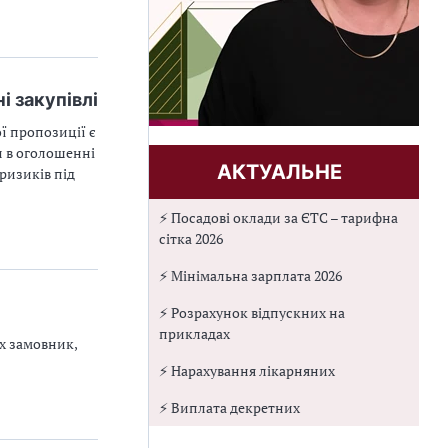
і закупівлі
ї пропозиції є
и в оголошенні
АКТУАЛЬНЕ
ризиків під
⚡ Посадові оклади за ЄТС – тарифна
сітка 2026
⚡ Мінімальна зарплата 2026
⚡ Розрахунок відпускних на
прикладах
х замовник,
⚡ Нарахування лікарняних
⚡ Виплата декретних