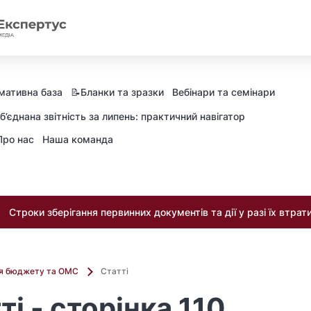
мативна база
📝Бланки та зразки
Вебінари та семінари
б’єднана звітність за липень: практичний навігатор
Про нас
Наша команда
Строки зберігання первинних документів та дії у разі їх втрат
ля бюджету та ОМС
Статті
ті - сторінка 110