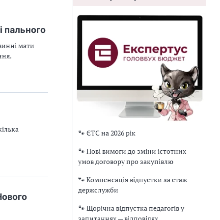
лі пального
овинні мати
ння.
кілька
🐾 ЄТС на 2026 рік
🐾 Нові вимоги до зміни істотних
умов договору про закупівлю
🐾 Компенсація відпустки за стаж
держслужби
Нового
🐾 Щорічна відпустка педагогів у
запитаннях — відповідях