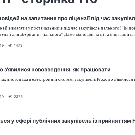
овідей на запитання про ліцензії під час закупів
цензії вимагати у постачальників під час закупівель пального? Чи п
ензії для зберігання пального? Дамо відповіді на ці та інші запита
19
1473
ro з’явилися нововведення: як працювати
ах листопада в електронній системі закупівель Prozorro з’явилося 
19
2375
ься у сфері публічних закупівель із прийняттям 