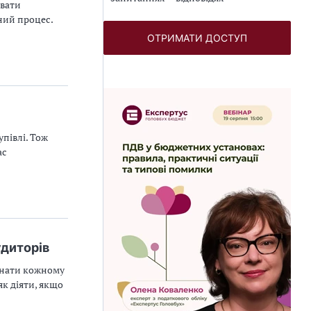
увати
ний процес.
ОТРИМАТИ ДОСТУП
півлі. Тож
ас
удиторів
знати кожному
як діяти, якщо