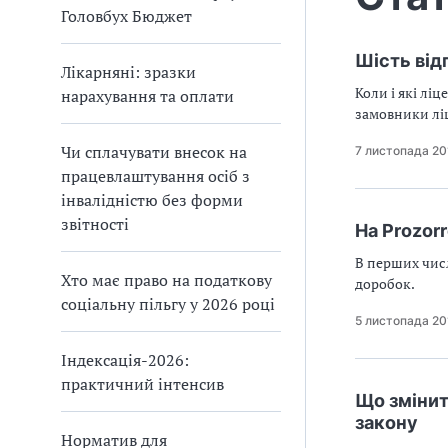
Головбух Бюджет
Шість відп
Лікарняні: зразки
Коли і які лі
нарахування та оплати
замовники ліц
Чи сплачувати внесок на
7 листопада 20
працевлаштування осіб з
інвалідністю без форми
звітності
На Prozor
В перших числ
Хто має право на податкову
доробок.
соціальну пільгу у 2026 році
5 листопада 20
Індексація-2026:
практичний інтенсив
Що змінит
закону
Норматив для