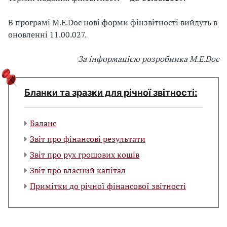
В програмі M.E.Doc нові форми фінзвітності вийдуть в
оновленні 11.00.027.
За інформацією розробника M.E.Doc
Бланки та зразки для річної звітності:
Баланс
Звіт про фінансові результати
Звіт про рух грошових кошів
Звіт про власний капітал
Примітки до річної фінансової звітності