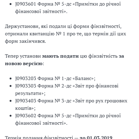
J0903601 Форма № 5-дс «Примітки до річної
фінансової звітності».
Держустанови, які подали ці форми фінзвітності,
отримали квитанцію № 1 про те, що термін дії цих
форм закінчився.
Тепер установи
мають подати
цю фінзвітність
за
новою версією
:
J0903203 Форма № 1-дс «Баланс»;
J0903303 Форма № 2-дс «Звіт про фінансові
результати»;
J0903403 Форма № 3-дс «Звіт про рух грошових
коштів»;
J0903602 Форма № 5-дс «Примітки до річної
фінансової звітності».
Термін подання фінзвітності —
до 01.03.2019
.