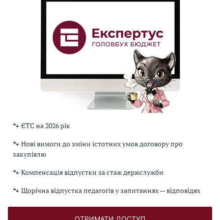
🐾 ЄТС на 2026 рік
🐾 Нові вимоги до зміни істотних умов договору про
закупівлю
🐾 Компенсація відпустки за стаж держслужби
🐾 Щорічна відпустка педагогів у запитаннях — відповідях
ОТРИМАТИ ДОСТУП