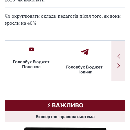
Чи округлювати оклади педагогів після того, як вони
зросли на 40%
Головбух Бюджет
Пояснює
Головбух Бюджет.
Спільн
Новини
бюдже
⚡️ ВАЖЛИВО
Експертно-правова система