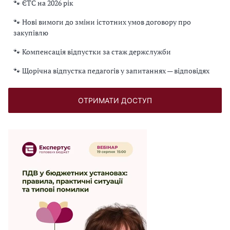
🐾 ЄТС на 2026 рік
🐾 Нові вимоги до зміни істотних умов договору про
закупівлю
🐾 Компенсація відпустки за стаж держслужби
🐾 Щорічна відпустка педагогів у запитаннях — відповідях
ОТРИМАТИ ДОСТУП