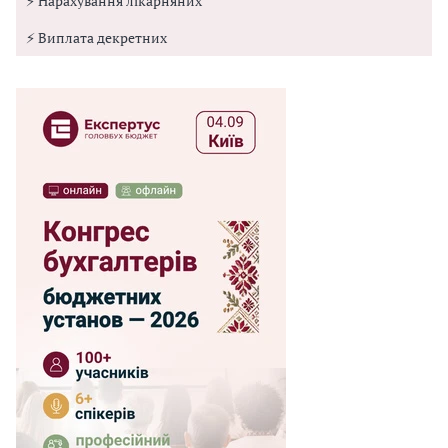
⚡ Нарахування лікарняних
⚡ Виплата декретних