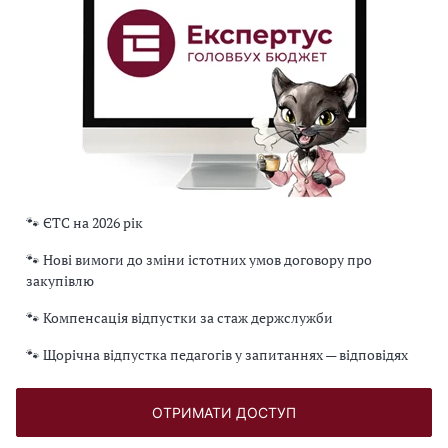
🐾 ЄТС на 2026 рік
🐾 Нові вимоги до зміни істотних умов договору про
закупівлю
🐾 Компенсація відпустки за стаж держслужби
🐾 Щорічна відпустка педагогів у запитаннях — відповідях
ОТРИМАТИ ДОСТУП