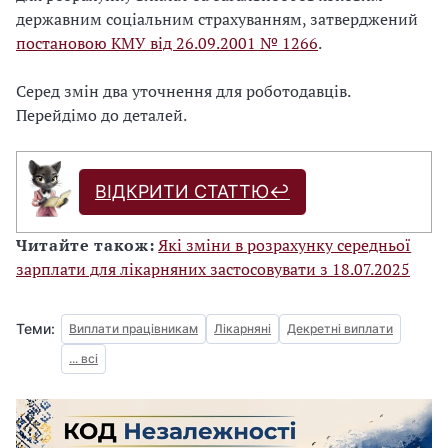
державним соціальним страхуванням, затверджений
постановою КМУ від 26.09.2001 № 1266
.
Серед змін два уточнення для роботодавців.
Перейдімо до деталей.
ВІДКРИТИ СТАТТЮ↩️
Читайте також:
Які зміни в розрахунку середньої
зарплати для лікарняних застосовувати з 18.07.2025
Теми:
Виплати працівникам
Лікарняні
Декретні виплати
... всі