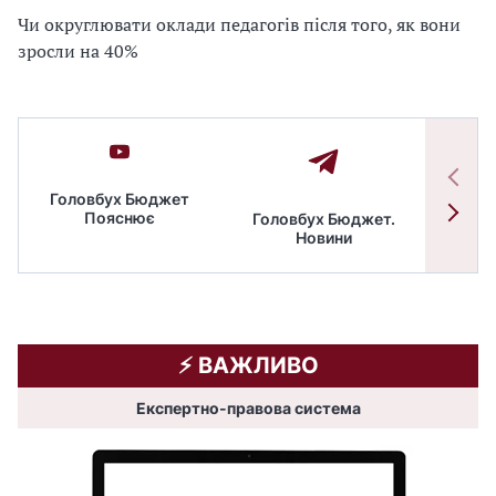
Чи округлювати оклади педагогів після того, як вони
зросли на 40%
Головбух Бюджет
Пояснює
Головбух Бюджет.
Спільн
Новини
бюдже
⚡️ ВАЖЛИВО
Експертно-правова система