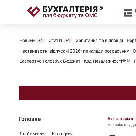
📝
Новини
Статті
Запитання та відповіді
Нор
+1
+1
Нестандартні відпускні 2026: приклади розрахунку
О
Експертус Головбух Бюджет
Код Незалежності💙💛
Головне
Бухгалтерія д
матеріальну д
Знайомтеся — Експертус