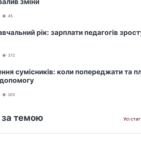
валив зміни
45
авчальний рік: зарплати педагогів зрост
372
ння сумісників: коли попереджати та п
 допомогу
205
 за темою
Усі ста