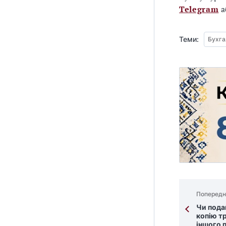
Telegram
а
Теми:
Бухга
Попередн
Чи пода
копію т
іншого 