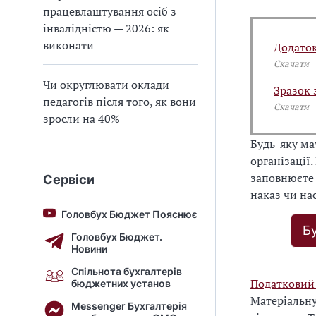
працевлаштування осіб з
інвалідністю — 2026: як
виконати
Додаток
Скачати
Чи округлювати оклади
Зразок 
педагогів після того, як вони
Скачати
зросли на 40%
Будь-яку ма
організації
заповнюєт
Сервіси
наказ чи на
Головбух Бюджет Пояснює
Б
Головбух Бюджет.
Новини
Спільнота бухгалтерів
Податковий
бюджетних установ
Матеріальн
Messenger Бухгалтерія