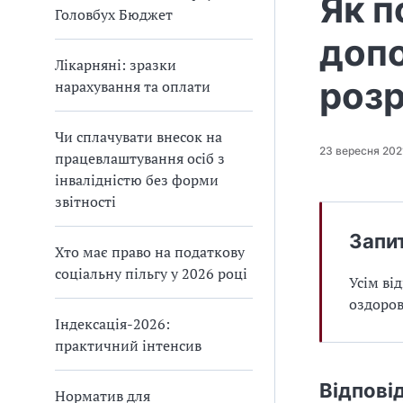
Як п
Головбух Бюджет
доп
Лікарняні: зразки
роз
нарахування та оплати
Чи сплачувати внесок на
23 вересня 202
працевлаштування осіб з
інвалідністю без форми
звітності
Запи
Хто має право на податкову
соціальну пільгу у 2026 році
Усім ві
оздоров
Індексація-2026:
практичний інтенсив
Відпові
Норматив для