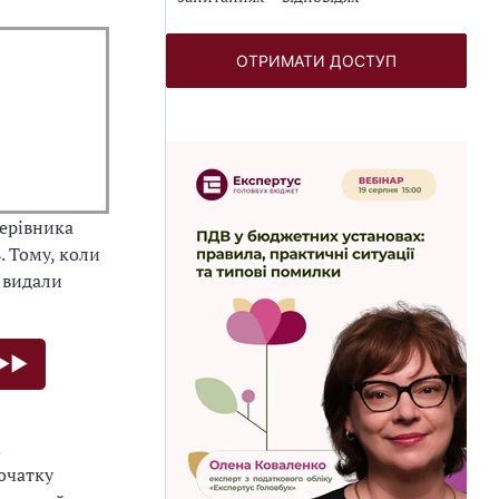
ОТРИМАТИ ДОСТУП
ерівника
. Тому, коли
и видали
►►►
очатку