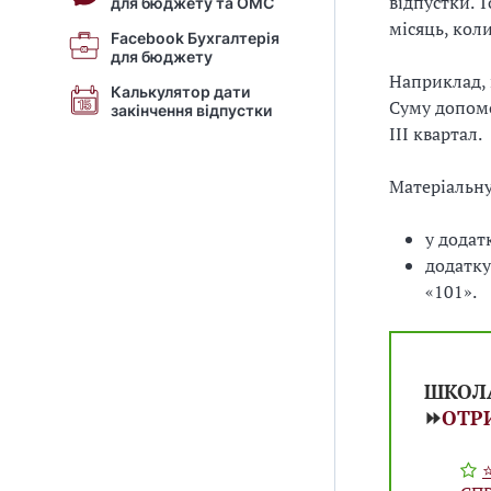
відпустки. 
для бюджету та ОМС
місяць, кол
Facebook Бухгалтерія
для бюджету
Наприклад, 
Калькулятор дати
Суму допомо
закінчення відпустки
ІІІ квартал.
Матеріальну
у додат
додатку
«101».
ШКОЛ
⏩
ОТР
⭐