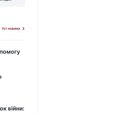
Усі новини
опомогу
о
ок війни: