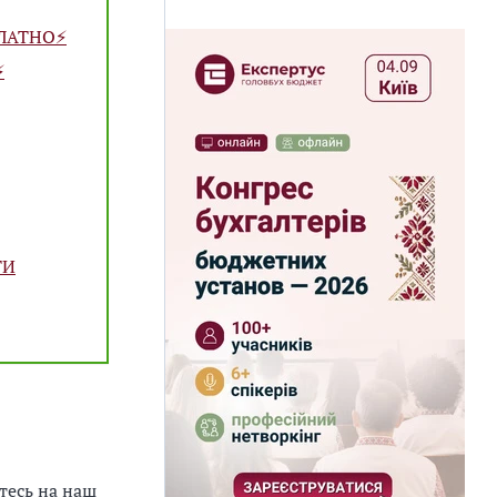
ЛАТНО⚡️
️
ТИ
тесь на наш