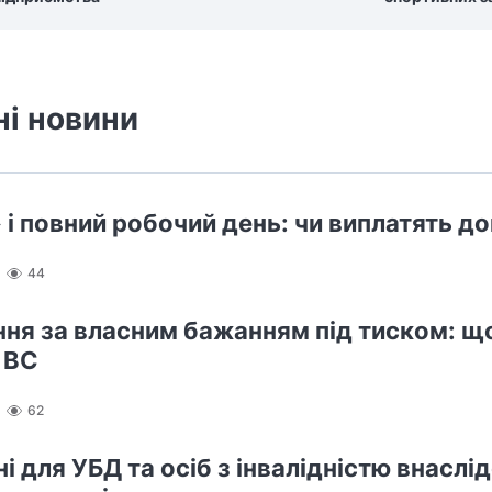
ні новини
 і повний робочий день: чи виплатять д
44
ння за власним бажанням під тиском: щ
 ВС
62
і для УБД та осіб з інвалідністю внаслід