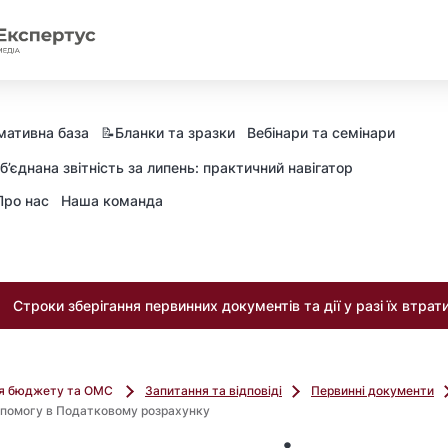
мативна база
📝Бланки та зразки
Вебінари та семінари
б’єднана звітність за липень: практичний навігатор
Про нас
Наша команда
Строки зберігання первинних документів та дії у разі їх втрат
ля бюджету та ОМС
Запитання та відповіді
Первинні документи
опомогу в Податковому розрахунку