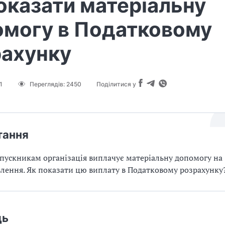
оказати матеріальну
омогу в Податковому
рахунку
1
Переглядів:
2450
Поділитися у
тання
дпускникам організація виплачує матеріальну допомогу на
лення. Як показати цю виплату в Податковому розрахунку
дь