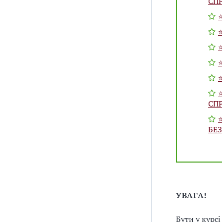
СП
⭐
СП
БЕ
УВАГА!
Бути у курс