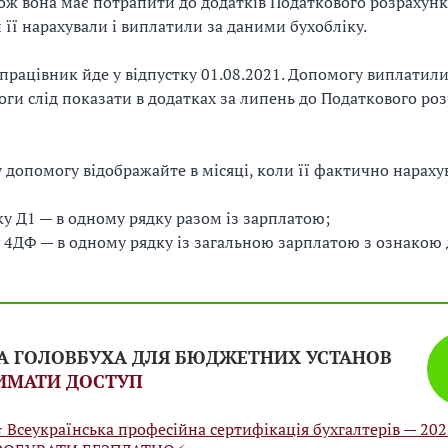
Тож вона має потрапити до додатків Податкового розрахунк
и її нарахували і виплатили за даними бухобліку.
працівник йде у відпустку 01.08.2021. Допомогу виплатили
ги слід показати в додатках за липень до Податкового роз
 допомогу відображайте в місяці, коли її фактично нараху
ку Д1 — в одному рядку разом із зарплатою;
 4ДФ — в одному рядку із загальною зарплатою з ознакою
А ГОЛОВБУХА ДЛЯ БЮДЖЕТНИХ УСТАНОВ
ИМАТИ ДОСТУП
️ Всеукраїнська професійна сертифікація бухгалтерів — 20