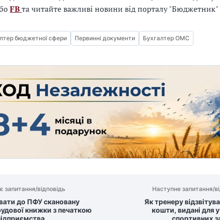
бо
FB
та читайте важливі новини від порталу "Бюджетник
лтер бюджетної сфери
Первинні документи
Бухгалтер ОМС
є запитання/відповідь
Наступне запитання/ві
вати до ПФУ скановану
Як тренеру відзвітув
рудової книжки з печаткою
кошти, видані для у
підприємства
спортивних з