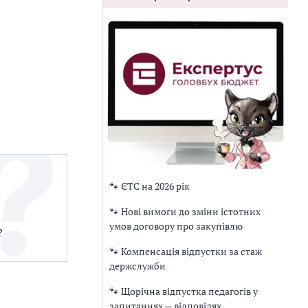
🐾 ЄТС на 2026 рік
🐾 Нові вимоги до зміни істотних
умов договору про закупівлю
?
🐾 Компенсація відпустки за стаж
держслужби
🐾 Щорічна відпустка педагогів у
запитаннях — відповідях