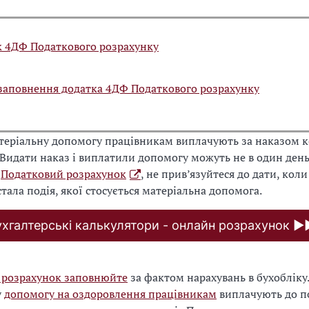
 4ДФ Податкового розрахунку
заповнення додатка 4ДФ Податкового розрахунку
теріальну допомогу працівникам виплачують за наказом к
. Видати наказ і виплатили допомогу можуть не в один день
е
Податковий розрахунок
, не прив’язуйтеся до дати, кол
стала подія, якої стосується матеріальна допомога.
ухгалтерські калькулятори - онлайн розрахунок 
 розрахунок заповнюйте
за фактом нарахувань в бухобліку.
у
допомогу на оздоровлення працівникам
виплачують до п