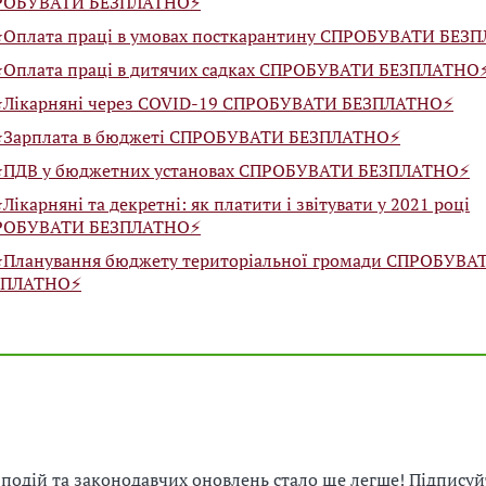
РОБУВАТИ БЕЗПЛАТНО⚡️
⭐️Оплата праці в умовах посткарантину СПРОБУВАТИ БЕЗП
⭐️Оплата праці в дитячих садках СПРОБУВАТИ БЕЗПЛАТНО⚡
⭐️Лікарняні через COVID-19 СПРОБУВАТИ БЕЗПЛАТНО⚡️
⭐️Зарплата в бюджеті СПРОБУВАТИ БЕЗПЛАТНО⚡️
⭐️ПДВ у бюджетних установах СПРОБУВАТИ БЕЗПЛАТНО⚡️
️Лікарняні та декретні: як платити і звітувати у 2021 році
РОБУВАТИ БЕЗПЛАТНО⚡️
⭐️Планування бюджету територіальної громади СПРОБУВА
ЗПЛАТНО⚡️
і подій та законодавчих оновлень стало ще легше! Підписуй