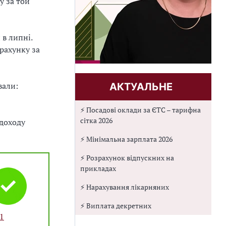
у за той
 в липні.
рахунку за
вали:
АКТУАЛЬНЕ
⚡ Посадові оклади за ЄТС – тарифна
сітка 2026
 доходу
⚡ Мінімальна зарплата 2026
⚡ Розрахунок відпускних на
прикладах
⚡ Нарахування лікарняних
⚡ Виплата декретних
21