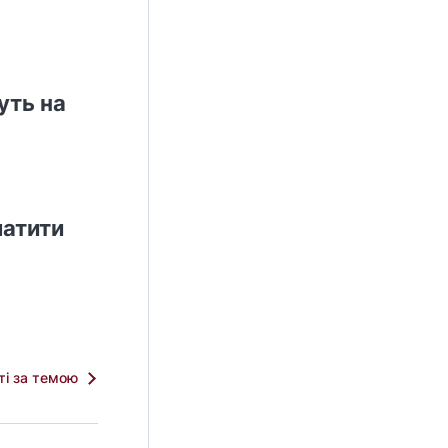
уть на
латити
тті за темою