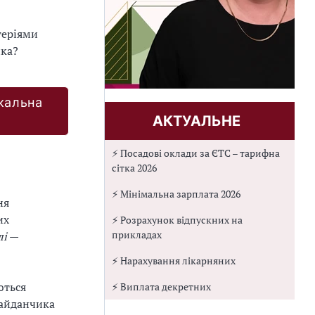
теріями
ика?
кальна
АКТУАЛЬНЕ
⚡ Посадові оклади за ЄТС – тарифна
сітка 2026
⚡ Мінімальна зарплата 2026
ня
их
⚡ Розрахунок відпускних на
прикладах
лі
—
⚡ Нарахування лікарняних
ються
⚡ Виплата декретних
майданчика