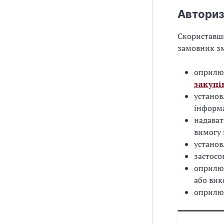
Авториз
Скориставш
замовник з
оприлю
закупі
установ
інформа
надават
вимогу 
установ
застосо
оприлюд
або вик
оприлю