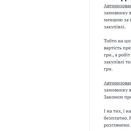
Авторизован
замовнику в 
меншою за в
закупівлі.
Тобто на ци
вартість пре
грн., а роб
закупівлі то
грн.
Авторизован
замовнику в
Законом про
І на тих, і
безплатно. 
розглянемо 