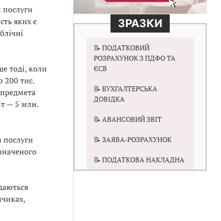
 послуги
сть яких є
ЗРАЗКИ
блічні
📝 ПОДАТКОВИЙ
РОЗРАХУНОК З ПДФО ТА
е тоді, коли
ЄСВ
ю 200 тис.
📝 БУХГАЛТЕРСЬКА
ь предмета
ДОВІДКА
іт — 5 млн.
📝 АВАНСОВИЙ ЗВІТ
 послуги
📝 ЗАЯВА-РОЗРАХУНОК
изначеного
📝 ПОДАТКОВА НАКЛАДНА
адаються
нчиках,