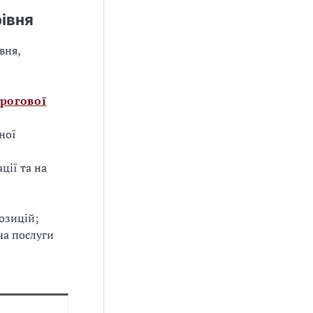
івня
вня,
рогової
ної
ції та на
озицій;
ча послуги