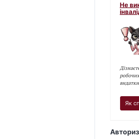
Не ви
інвал
Дізнаєт
робочих 
видатки
Як с
Авториз