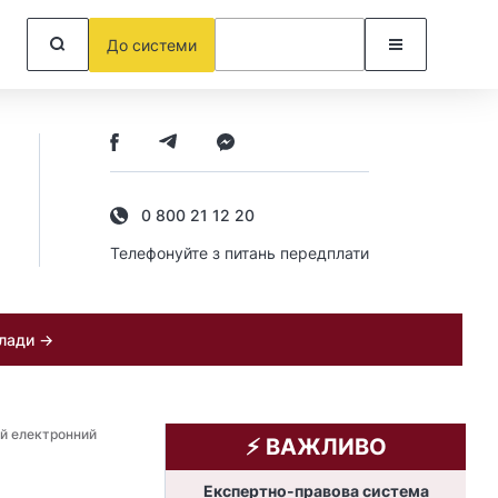
До системи
0 800 21 12 20
Телефонуйте з питань передплати
клади →
й електронний
⚡️ ВАЖЛИВО
Експертно-правова система