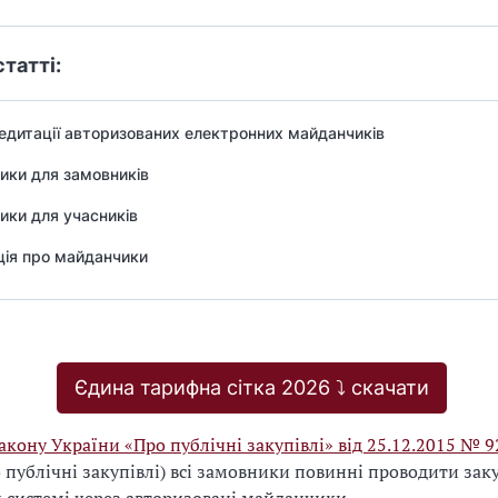
статті:
редитації авторизованих електронних майданчиків
ики для замовників
ки для учасників
ція про майданчики
Єдина тарифна сітка 2026 ⤵️ скачати
акону України «Про публічні закупівлі» від 25.12.2015 № 9
 публічні закупівлі) всі замовники повинні проводити заку