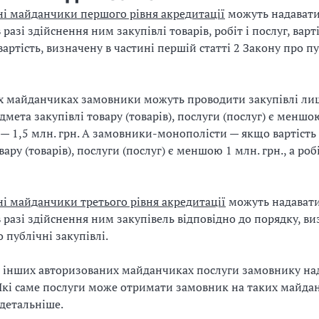
і майданчики першого рівня акредитації
можуть надавати
разі здійснення ним закупівлі товарів, робіт і послуг, варті
артість, визначену в частині першій статті 2 Закону про пу
х майданчиках замовники можуть проводити закупівлі лиш
дмета закупівлі товару (товарів), послуги (послуг) є меншо
іт — 1,5 млн. грн. А замовники-монополісти — якщо вартіст
вару (товарів), послуги (послуг) є меншою 1 млн. грн., а роб
і майданчики третього рівня акредитації
можуть надавати
 разі здійснення ним закупівель відповідно до порядку, в
 публічні закупівлі.
 на інших авторизованих майданчиках послуги замовнику н
Які саме послуги може отримати замовник на таких майда
детальніше.