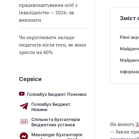
працевлаштування осіб з
інвалідністю — 2026: як
Зміст 
виконати
Чи округлювати оклади
Рівні ак
педагогів після того, як вони
Майданч
зросли на 40%
Майданчи
Інформа
Сервіси
Головбух Бюджет Пояснює
Головбух Бюджет.
Новини
Спільнота бухгалтерів
На вимогу
З
бюджетних установ
— Закон про
Messenger Бухгалтерія