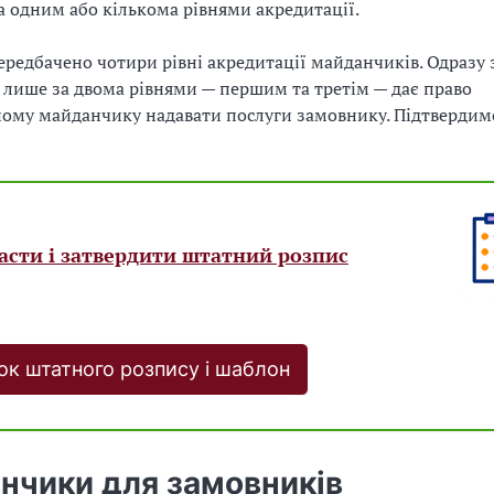
а одним або кількома рівнями акредитації.
редбачено чотири рівні акредитації майданчиків. Одразу
 лише за двома рівнями — першим та третім — дає право
ому майданчику надавати послуги замовнику. Підтвердим
асти і затвердити штатний розпис
ок штатного розпису і шаблон
нчики для замовників