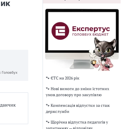
чик
с Головбух
🐾 ЄТС на 2026 рік
🐾 Нові вимоги до зміни істотних
умов договору про закупівлю
йданчик
🐾 Компенсація відпустки за стаж
держслужби
🐾 Щорічна відпустка педагогів у
запитаннях — відповідях