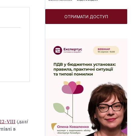
ОТРИМАТИ ДОСТУП
22-VIII
(
далі
півлі в