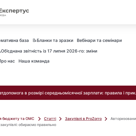
мативна база
📝Бланки та зразки
Вебінари та семінари
️Об’єднана звітність із 17 липня 2026-го: зміни
Про нас
Наша команда
тдопомога в розмірі середньомісячної зарплати: правила і при
ля бюджету та ОМС
Статті
Закупівлі в ProZorro
Авторизовани
закупівлі: обираємо правильно