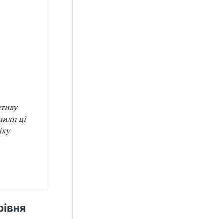
ативу
чили ці
іку
рівня