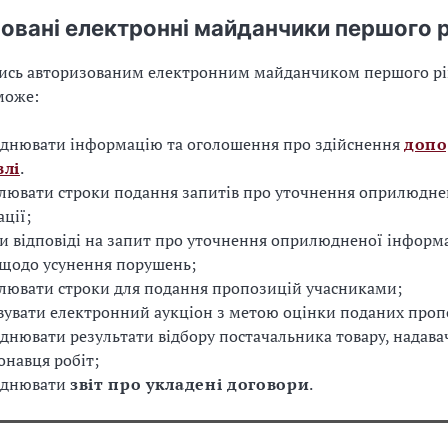
овані електронні майданчики першого р
ись авторизованим електронним майданчиком першого рі
може:
днювати інформацію та оголошення про здійснення
допо
влі
.
лювати строки подання запитів про уточнення оприлюдне
ції;
и відповіді на запит про уточнення оприлюдненої інформа
щодо усунення порушень;
лювати строки для подання пропозицій учасниками;
вувати електронний аукціон з метою оцінки поданих проп
нювати результати відбору постачальника товару, надава
онавця робіт;
днювати
звіт про укладені договори
.