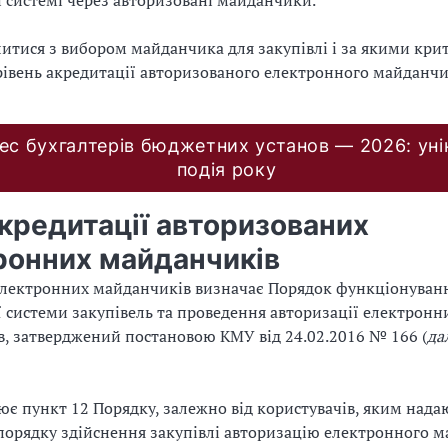
 системі через авторизовані майданчики.
итися з вибором майданчика для закупівлі і за якими кри
рівень акредитації авторизованого електронного майданч
ес бухгалтерів бюджетних установ — 2026: уні
подія року
акредитації авторизованих
ронних майданчиків
електронних майданчиків визначає Порядок функціонуван
 системи закупівель та проведення авторизації електронн
, затверджений постановою КМУ від 24.02.2016 № 166 (
да
ює пункт 12 Порядку, залежно від користувачів, яким нада
 порядку здійснення закупівлі авторизацію електронного 