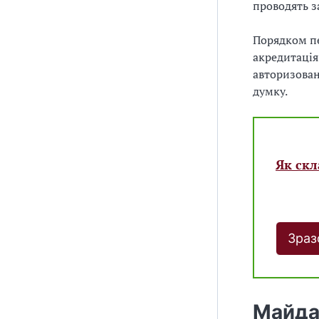
проводять з
Порядком пе
акредитація
авторизован
думку.
Як скл
Зраз
Майда