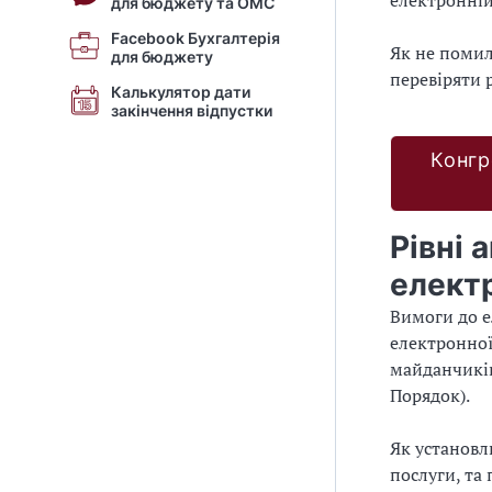
електронній
для бюджету та ОМС
Facebook Бухгалтерія
Як не помил
для бюджету
перевіряти 
Калькулятор дати
закінчення відпустки
Конгр
Рівні 
елект
Вимоги до 
електронної
майданчиків
Порядок).
Як установл
послуги, та