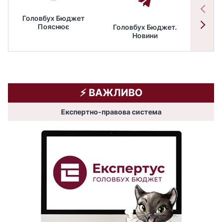
Головбух Бюджет
Пояснює
Головбух Бюджет.
Спільн
Новини
бюдже
⚡️ ВАЖЛИВО
Експертно-правова система