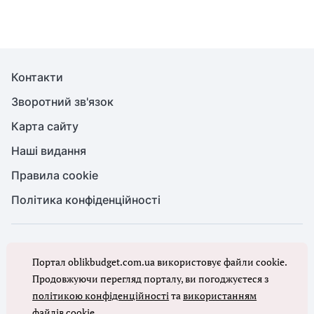
Контакти
Зворотний зв'язок
Карта сайту
Наші видання
Правила cookie
Політика конфіденційності
© Бухгалтерія для бюджету та ОМС, 2026. Усі права захищено
Портал oblikbudget.com.ua використовує файли cookie.
Повне або часткове копіювання будь-яких матеріалів порталу,
цитування, публікація їх анотованих оглядів допускаються лише з
Продовжуючи перегляд порталу, ви погоджуєтеся з
письмового дозволу редакції порталу
політикою конфіденційності
та
використанням
файлів cookie