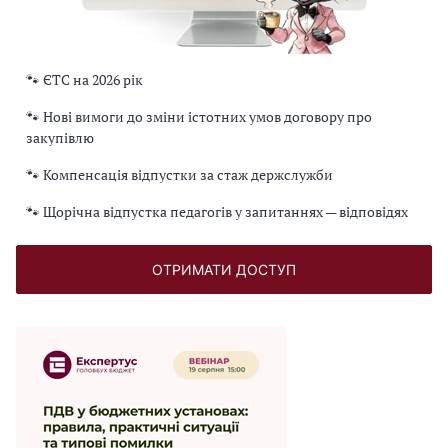
🐾 ЄТС на 2026 рік
🐾 Нові вимоги до зміни істотних умов договору про
закупівлю
🐾 Компенсація відпустки за стаж держслужби
🐾 Щорічна відпустка педагогів у запитаннях — відповідях
ОТРИМАТИ ДОСТУП