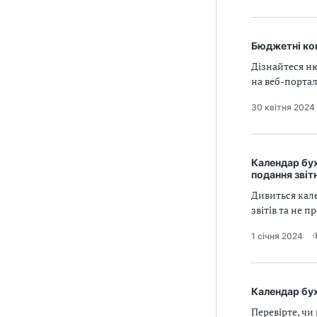
Бюджетні ко
Дізнайтеся н
на веб-порталі
30 квітня 2024
Календар бух
подання звіт
Дивиться кале
звітів та не 
1 січня 2024
Календар бу
Перевірте, чи