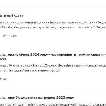
шти на Є-дата
юанси та строки оприлюднення інформації про використання бюд
 Є-data, аби уникнути штрафів і відповідальності за Є-data 2024 рок
138421
галтера на січень 2024 року – час перевірити терміни сплати п
ності
ндар бухгалтера на січень 2024 року. Перевірте терміни сплати под
пропустіть дедлайни у наступному році!
4236
хгалтера-бюджетника на грудень 2023 року
 встигаєте подати звіти, зареєструвати податкові накладні та сплат