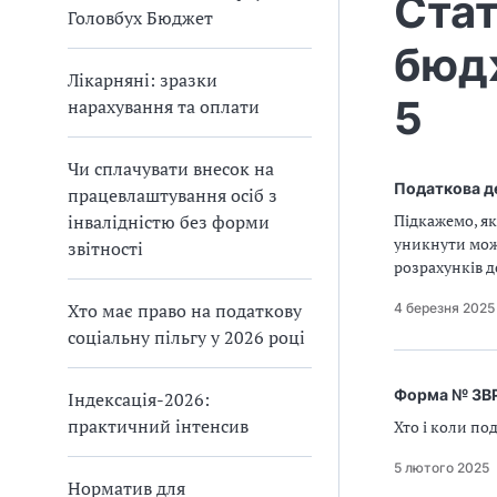
Стат
Головбух Бюджет
бюдж
Лікарняні: зразки
5
нарахування та оплати
Чи сплачувати внесок на
Податкова де
працевлаштування осіб з
інвалідністю без форми
Підкажемо, як
уникнути мож
звітності
розрахунків д
Хто має право на податкову
4 березня 2025
соціальну пільгу у 2026 році
Форма № ЗВР
Індексація-2026:
практичний інтенсив
Хто і коли по
5 лютого 2025
Норматив для