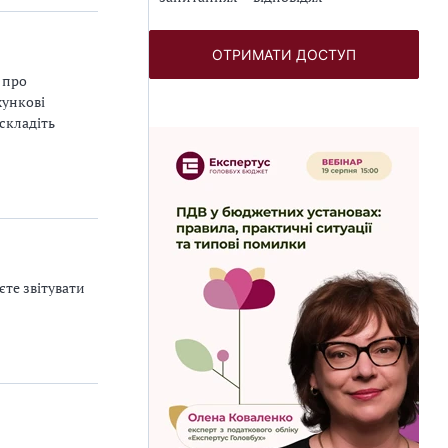
ОТРИМАТИ ДОСТУП
 про
хункові
складіть
єте звітувати