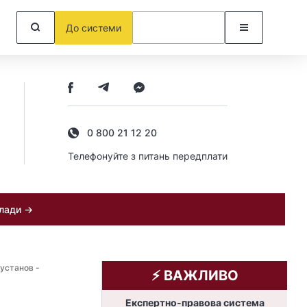
До системи
0 800 21 12 20
Телефонуйте з питань передплати
клади →
установ -
⚡️ ВАЖЛИВО
Експертно-правова система