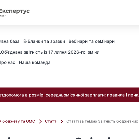
вна база
📝Бланки та зразки
Вебінари та семінари
️Об’єднана звітність із 17 липня 2026-го: зміни
Про нас
Наша команда
тдопомога в розмірі середньомісячної зарплати: правила і при
ля бюджету та ОМС
Статті
Статті за темою Звітність бюджетних 