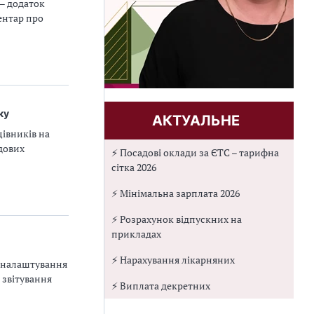
 – додаток
ентар про
ку
АКТУАЛЬНЕ
івників на
удових
⚡ Посадові оклади за ЄТС – тарифна
сітка 2026
⚡ Мінімальна зарплата 2026
⚡ Розрахунок відпускних на
прикладах
⚡ Нарахування лікарняних
➤ налаштування
 звітування
⚡ Виплата декретних