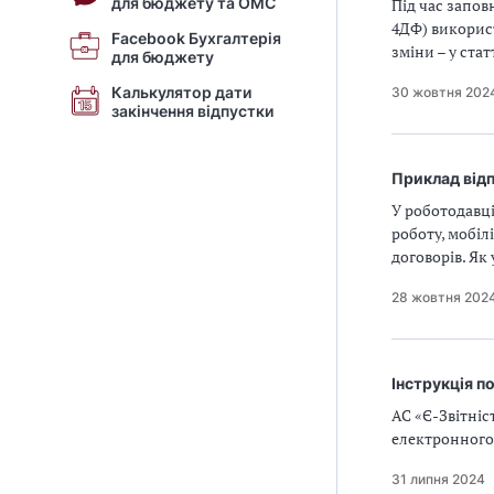
для бюджету та ОМС
Під час запов
4ДФ) викорис
Facebook Бухгалтерія
зміни – у статт
для бюджету
Калькулятор дати
30 жовтня 202
закінчення відпустки
Приклад відп
У роботодавц
роботу, мобіл
договорів. Як
28 жовтня 202
Інструкція п
АС «Є-Звітніс
електронного 
31 липня 2024