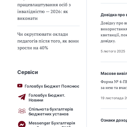
працевлаштування осіб з
інвалідністю — 2026: як
Довідка про 
виконати
Довідку про в
використання
Чи округлювати оклади
квитанції, по
педагогів після того, як вони
довідку.
зросли на 40%
5 лютого 2025
Сервіси
Масове вивіл
Форма № 4-ПН 
Головбух Бюджет Пояснює
за нею та вчас
Головбух Бюджет.
19 листопада 
Новини
Спільнота бухгалтерів
бюджетних установ
Ознаки дохо
Messenger Бухгалтерія