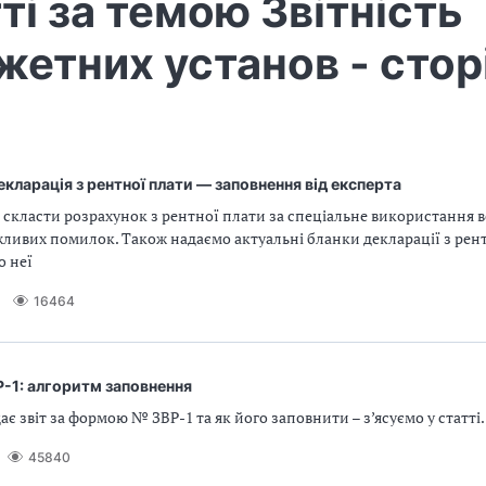
ті за темою Звітність
етних установ - стор
кларація з рентної плати — заповнення від експерта
 скласти розрахунок з рентної плати за спеціальне використання в
ливих помилок. Також надаємо актуальні бланки декларації з рент
о неї
16464
-1: алгоритм заповнення
дає звіт за формою № ЗВР-1 та як його заповнити – з’ясуємо у статті.
45840