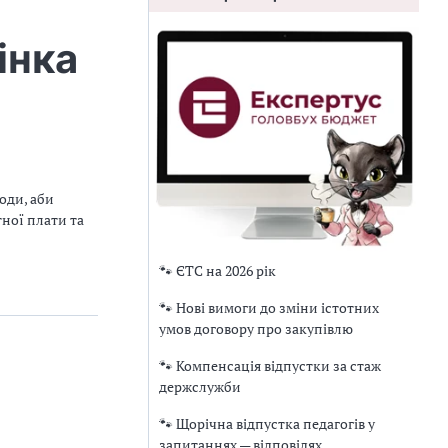
інка
оди, аби
ної плати та
🐾 ЄТС на 2026 рік
🐾 Нові вимоги до зміни істотних
умов договору про закупівлю
🐾 Компенсація відпустки за стаж
держслужби
🐾 Щорічна відпустка педагогів у
запитаннях — відповідях