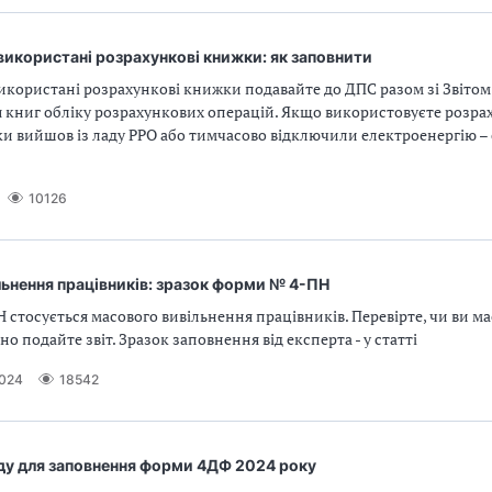
використані розрахункові книжки: як заповнити
икористані розрахункові книжки подавайте до ДПС разом зі Звітом
 книг обліку розрахункових операцій. Якщо використовуєте розра
ки вийшов із ладу РРО або тимчасово відключили електроенергію – 
10126
ьнення працівників: зразок форми № 4-ПН
стосується масового вивільнення працівників. Перевірте, чи ви ма
но подайте звіт. Зразок заповнення від експерта - у статті
2024
18542
ду для заповнення форми 4ДФ 2024 року