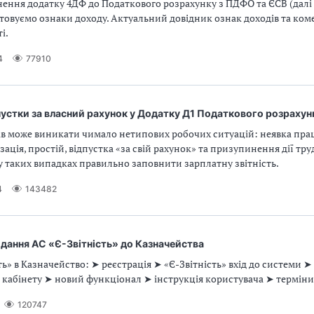
нення додатку 4ДФ до Податкового розрахунку з ПДФО та ЄСВ (далі
товуємо ознаки доходу. Актуальний довідник ознак доходів та ком
і.
4
77910
устки за власний рахунок у Додатку Д1 Податкового розрахун
ів може виникати чимало нетипових робочих ситуацій: неявка прац
ізація, простій, відпустка «за свій рахунок» та призупинення дії тр
 у таких випадках правильно заповнити зарплатну звітність.
4
143482
одання АС «Є-Звітність» до Казначейства
ть» в Казначейство: ➤ реєстрація ➤ «Є-Звітність» вхід до системи 
кабінету ➤ новий функціонал ➤ інструкція користувача ➤ терміни
120747