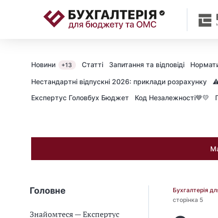
📝
Новини
Статті
Запитання та відповіді
Нормати
+13
Нестандартні відпускні 2026: приклади розрахунку
⚠
Експертус Головбух Бюджет
Код Незалежності💙💛
Ма
Головне
Бухгалтерія д
сторінка 5
Знайомтеся — Експертус