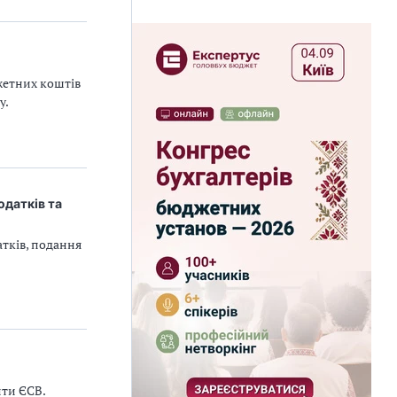
жетних коштів
у.
одатків та
атків, подання
ити ЄСВ.