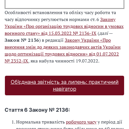
Особливості встановлення та обліку часу роботи та
часу відпочинку регулюється нормами ст. 6
Закону
України «Про організацію трудових відносин в умовах
воєнного стану» від 15.03.2022 № 2136-ІХ
(
далі
—
Закон № 2136
) в редакції
Закону України «Про
внесення змін до деяких законодавчих актів України
щодо оптимізації трудових відносин» від 01.07.2022
№ 2352-IX
, яка набула чинності 19.07.2022.
Об’єднана звітність за липень: практичний
навігатор
Стаття 6 Закону № 2136:
Нормальна тривалість
робочого часу
у період дії
воєнного стану може бути збільшена до 60 годин