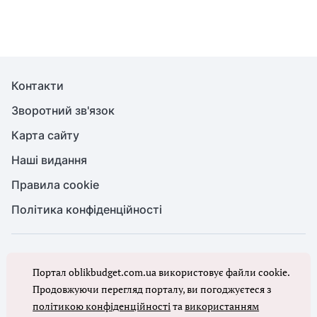
Контакти
Зворотний зв'язок
Карта сайту
Наші видання
Правила cookie
Політика конфіденційності
© Бухгалтерія для бюджету та ОМС, 2026. Усі права захищено
Портал oblikbudget.com.ua використовує файли cookie.
Повне або часткове копіювання будь-яких матеріалів порталу,
цитування, публікація їх анотованих оглядів допускаються лише з
Продовжуючи перегляд порталу, ви погоджуєтеся з
письмового дозволу редакції порталу
політикою конфіденційності
та
використанням