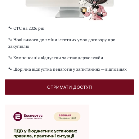
🐾 ЄТС на 2026 рік
🐾 Нові вимоги до зміни істотних умов договору про
закупівлю
🐾 Компенсація відпустки за стаж держслужби
🐾 Щорічна відпустка педагогів у запитаннях — відповідях
ОТРИМАТИ ДОСТУП