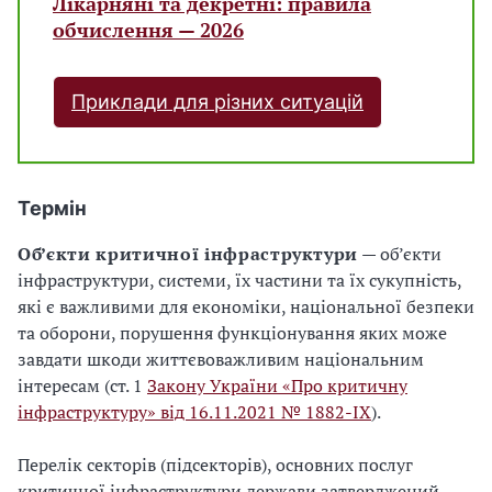
Лікарняні та декретні: правила
обчислення — 2026
Приклади для різних ситуацій
Термін
Об’єкти критичної інфраструктури
— об’єкти
інфраструктури, системи, їх частини та їх сукупність,
які є важливими для економіки, національної безпеки
та оборони, порушення функціонування яких може
завдати шкоди життєвоважливим національним
інтересам (ст. 1
Закону України «Про критичну
інфраструктуру» від 16.11.2021 № 1882-IX
).
Перелік секторів (підсекторів), основних послуг
критичної інфраструктури держави затверджений