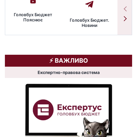
Головбух Бюджет
Пояснює
Головбух Бюджет.
Спільн
Новини
бюдже
⚡️ ВАЖЛИВО
Експертно-правова система