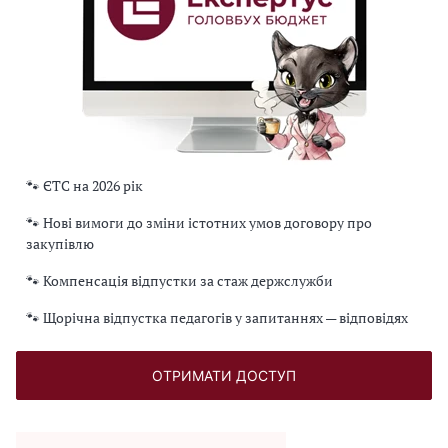
🐾 ЄТС на 2026 рік
🐾 Нові вимоги до зміни істотних умов договору про
закупівлю
🐾 Компенсація відпустки за стаж держслужби
🐾 Щорічна відпустка педагогів у запитаннях — відповідях
ОТРИМАТИ ДОСТУП