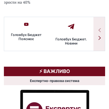
зросли на 40%
Головбух Бюджет
Пояснює
Головбух Бюджет.
Спільн
Новини
бюдже
⚡️ ВАЖЛИВО
Експертно-правова система