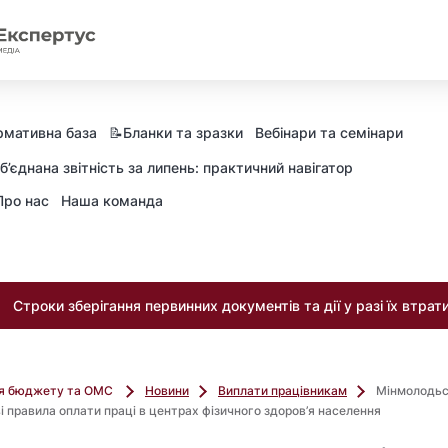
рмативна база
📝Бланки та зразки
Вебінари та семінари
б’єднана звітність за липень: практичний навігатор
Про нас
Наша команда
Строки зберігання первинних документів та дії у разі їх втрат
ля бюджету та ОМС
Новини
Виплати працівникам
Мінмолодь
і правила оплати праці в центрах фізичного здоров’я населення