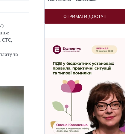
ОТРИМАТИ ДОСТУП
7)
ння:
а ЄТС,
плату та