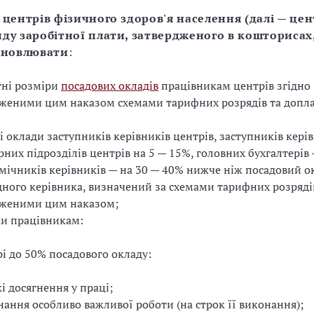
центрів фізичного здоров'я населення (далі — цен
ду заробітної плати, затвердженого в кошторисах
ановлювати
:
тні розміри
посадових окладів
працівникам центрів згідно 
женими цим наказом схемами тарифних розрядів та допла
і оклади заступників керівників центрів, заступників кері
рних підрозділів центрів на 5 — 15%, головних бухгалтерів 
мічників керівників — на 30 — 40% нижче ніж посадовий о
дного керівника, визначений за схемами тарифних розряді
дженими цим наказом;
и працівникам:
рі до 50% посадового окладу:
кі досягнення у праці;
нання особливо важливої роботи (на строк її виконання);