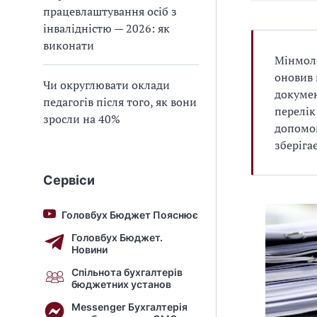
працевлаштування осіб з
інвалідністю — 2026: як
виконати
Мінмоло
оновив 
Чи округлювати оклади
докумен
педагогів після того, як вони
перелік
зросли на 40%
допомог
зберіга
Сервіси
Головбух Бюджет Пояснює
Головбух Бюджет.
Новини
Спільнота бухгалтерів
бюджетних установ
Messenger Бухгалтерія