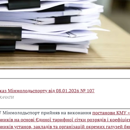
каз Мінмолодьспорту від 08.01.2026 № 107
СКАЧАТИ
7 Мінмолодьспорт прийняв на виконання
постанови КМУ «
вників на основі Єдиної тарифної сітки розрядів і коефіціє
вників установ, закладів та організацій окремих галузей б