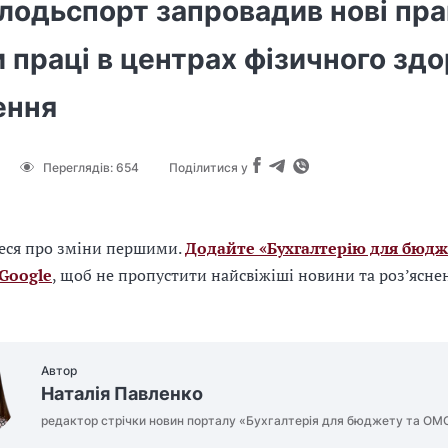
лодьспорт запровадив нові пр
 праці в центрах фізичного здо
ення
Переглядів:
654
Поділитися у
еся про зміни першими.
Додайте «Бухгалтерію для бюдж
 Google
, щоб не пропустити найсвіжіші новини та роз’ясне
Автор
Наталія Павленко
редактор стрічки новин порталу «Бухгалтерія для бюджету та ОМ