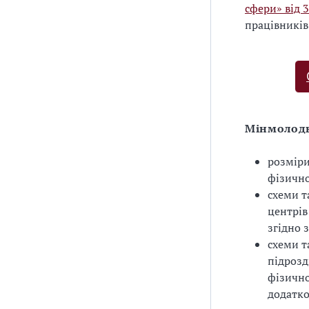
сфери» від 
працівників
Мінмолод
розміри
фізично
схеми т
центрів
згідно 
схеми т
підрозд
фізично
додатко