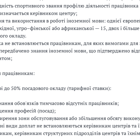
дність спортивного звання профілю діяльності працівника
визначається керівником центру;
ня та використання в роботі іноземної мови: однієї європе
східної, угро–фінської або африканської — 15, двох і більш
ого окладу.
а не встановлюється працівникам, для яких вимогами для
передбачено знання іноземної мови, що підтверджено ві
нтом;
 працівникам:
рі до 50% посадового окладу (тарифної ставки):
нання обов'язків тимчасово відсутніх працівників;
щення професій (посад);
ирення зони обслуговування або збільшення обсягу викону
ні види доплат не встановлюються керівникам центрів та 
икам, керівникам структурних підрозділів центрів та їхні