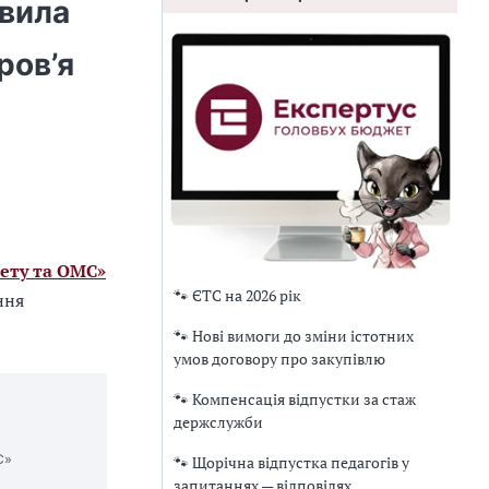
авила
ров’я
ету та ОМС»
🐾 ЄТС на 2026 рік
ння
🐾 Нові вимоги до зміни істотних
умов договору про закупівлю
🐾 Компенсація відпустки за стаж
держслужби
С»
🐾 Щорічна відпустка педагогів у
запитаннях — відповідях