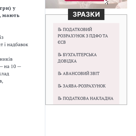
три) у
ЗРАЗКИ
, мають
📝 ПОДАТКОВИЙ
РОЗРАХУНОК З ПДФО ТА
із
ЄСВ
т і надбавок
📝 БУХГАЛТЕРСЬКА
вників
ДОВІДКА
— на 10 —
клад
📝 АВАНСОВИЙ ЗВІТ
в,
📝 ЗАЯВА-РОЗРАХУНОК
📝 ПОДАТКОВА НАКЛАДНА