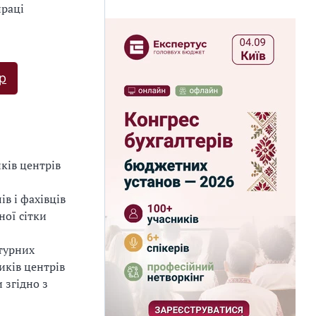
праці
р
ків центрів
в і фахівців
ної сітки
ктурних
иків центрів
 згідно з