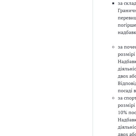
за скла
Граничн
перевищ
погірше
надбавк
за поче
розмірі
Надбавк
діяльні
двох аб
Відпові
посаді 
за спор
розмірі
10% пос
Надбавк
діяльні
двох аб