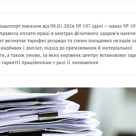
дьспорт наказом від 08.01.2026 № 107 (далі — наказ № 10
правила оплати праці в центрах фізичного здоров’я населе
т визначає тарифні розряди та схеми посадових окладів з
 надбавок і доплат, підхід до преміювання й матеріальної
и, а також умови, за яких керівник центру встановлює зар
є гарантії працівникам у разі її зменшення