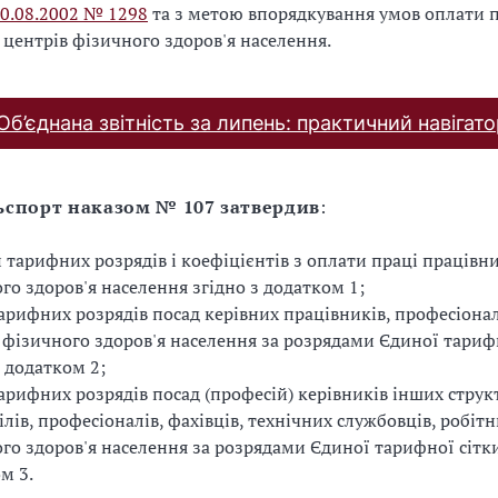
30.08.2002 № 1298
та з метою впорядкування умов оплати 
 центрів фізичного здоров'я населення.
Об’єднана звітність за липень: практичний навігато
ьспорт наказом № 107
затвердив
:
 тарифних розрядів і коефіцієнтів з оплати праці працівни
го здоров'я населення згідно з додатком 1;
арифних розрядів посад керівних працівників, професіоналі
 фізичного здоров'я населення за розрядами Єдиної тариф
з додатком 2;
арифних розрядів посад (професій) керівників інших стру
ілів, професіоналів, фахівців, технічних службовців, робітн
го здоров'я населення за розрядами Єдиної тарифної сітки
м 3.