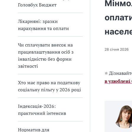
Мінмо
Головбух Бюджет
оплати
Лікарняні: зразки
нарахування та оплати
насел
Чи сплачувати внесок на
28 січня 2026
працевлаштування осіб з
інвалідністю без форми
звітності
⭐ Дізнавайт
в улюблені
Хто має право на податкову
соціальну пільгу у 2026 році
Індексація-2026:
практичний інтенсив
Норматив для