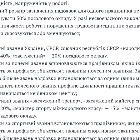
дність, напруженість у роботі.
ий розмір зазначених надбавок для одного працівника не
увати 50% посадового окладу. У разі несвоєчасного викон
ння якості роботи і порушення трудової дисципліни зазна
и скасовуються або зменшуються;
сні звання України, СРСР, союзних республік СРСР «народн
 40%, «заслужений» — 20% посадового окладу.
и за почесні звання встановлюються працівникам, якщо ї
сть за профілем збігається з наявним почесним званням. За
о більше звань надбавки встановлюються за одним (вищим
дність почесного звання профілю діяльності працівника н
визначається керівником центру;
тивні звання «заслужений тренер», «заслужений майстер с
 20%, «майстер спорту міжнародного класу» — 15%, «майст
адового окладу.
и за спортивні звання встановлюються працівникам, якщо
сть за профілем збігається з наявним спортивним званням. 
о більше звань надбавки встановлюються за одним (вищим