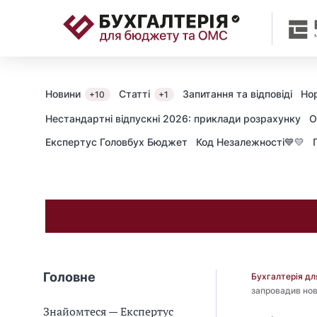
📝
Новини
Статті
Запитання та відповіді
Но
+10
+1
Нестандартні відпускні 2026: приклади розрахунку
О
Експертус Головбух Бюджет
Код Незалежності💙💛
Головне
Бухгалтерія д
запровадив нов
Знайомтеся — Експертус