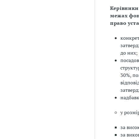
Керівники 
межах фон
право уст
конкре
затверд
до них;
посадов
структу
30%, по
відпові
затвер
надбавк
у розмі
за висо
за вико