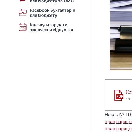
для бюджету та ОМС
Facebook Бухгалтерія
для бюджету
Калькулятор дати
закінчення відпустки
На
↪️
Наказ № 10
праці праці
праці праці