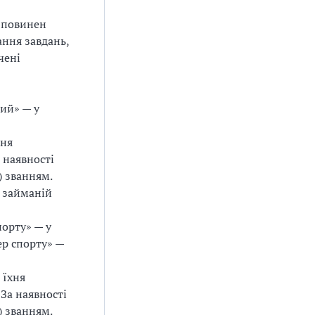
 повинен
ання завдань,
чені
ий» — у
хня
 наявності
) званням.
а займаній
порту» — у
ер спорту» —
 їхня
За наявності
) званням.