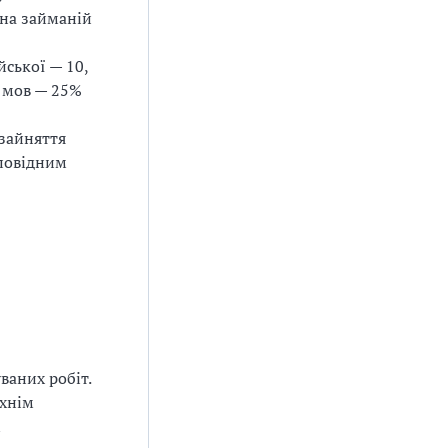
 на займаній
йської — 10,
е мов — 25%
 зайняття
дповідним
ваних робіт.
їхнім
м