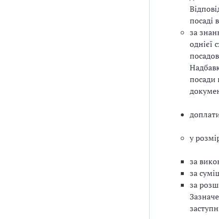
Відпові
посаді 
за знан
однієї 
посадов
Надбавк
посади 
докуме
доплати
у розмі
за вико
за сумі
за розш
Зазначе
заступн