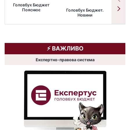
Головбух Бюджет
Пояснює
Головбух Бюджет.
Спільн
Новини
бюдже
⚡️ ВАЖЛИВО
Експертно-правова система