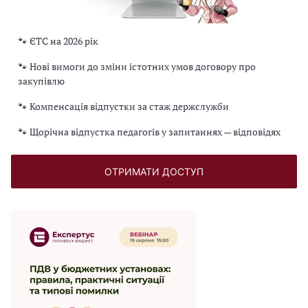
🐾 ЄТС на 2026 рік
🐾 Нові вимоги до зміни істотних умов договору про
закупівлю
🐾 Компенсація відпустки за стаж держслужби
🐾 Щорічна відпустка педагогів у запитаннях — відповідях
ОТРИМАТИ ДОСТУП