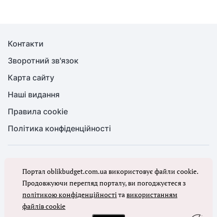
Контакти
Зворотний зв'язок
Карта сайту
Наші видання
Правила cookie
Політика конфіденційності
© Бухгалтерія для бюджету та ОМС, 2026. Усі права захищено
Портал oblikbudget.com.ua використовує файли cookie.
Повне або часткове копіювання будь-яких матеріалів порталу,
цитування, публікація їх анотованих оглядів допускаються лише з
Продовжуючи перегляд порталу, ви погоджуєтеся з
письмового дозволу редакції порталу
політикою конфіденційності
та
використанням
файлів cookie
Ми в соцмережах