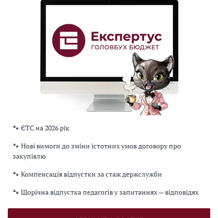
🐾 ЄТС на 2026 рік
🐾 Нові вимоги до зміни істотних умов договору про
закупівлю
🐾 Компенсація відпустки за стаж держслужби
🐾 Щорічна відпустка педагогів у запитаннях — відповідях