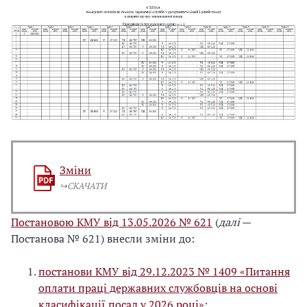
Зміни
↪️СКАЧАТИ
Постановою КМУ від 13.05.2026 № 621
(
далі
—
Постанова № 621) внесли зміни до:
постанови КМУ від 29.12.2023 № 1409 «Питання
оплати праці державних службовців на основі
класифікації посад у 2026 році»
;