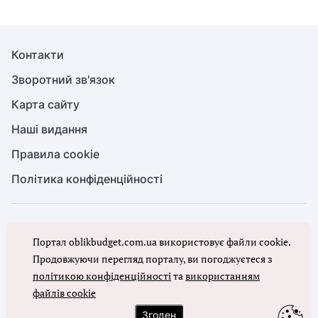
Контакти
Зворотний зв'язок
Карта сайту
Наші видання
Правила cookie
Політика конфіденційності
© Бухгалтерія для бюджету та ОМС, 2026. Усі права захищено
Портал oblikbudget.com.ua використовує файли cookie.
Повне або часткове копіювання будь-яких матеріалів порталу,
цитування, публікація їх анотованих оглядів допускаються лише з
Продовжуючи перегляд порталу, ви погоджуєтеся з
письмового дозволу редакції порталу
політикою конфіденційності
та
використанням
файлів cookie
Ми в соцмережах
Згоден