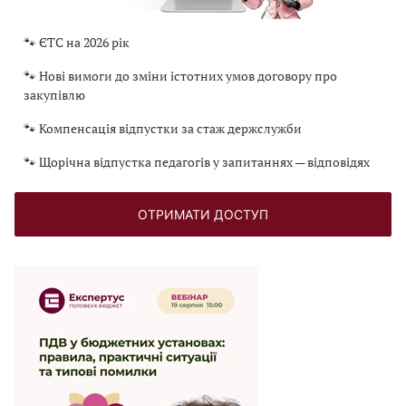
🐾 ЄТС на 2026 рік
🐾 Нові вимоги до зміни істотних умов договору про
закупівлю
🐾 Компенсація відпустки за стаж держслужби
🐾 Щорічна відпустка педагогів у запитаннях — відповідях
ОТРИМАТИ ДОСТУП