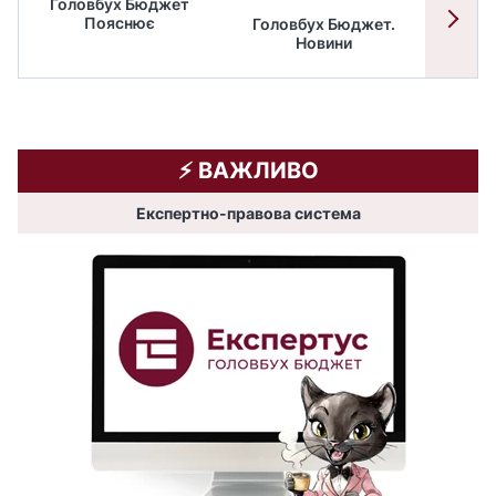
Головбух Бюджет
Пояснює
Головбух Бюджет.
Спільн
Новини
бюдже
⚡️ ВАЖЛИВО
Експертно-правова система