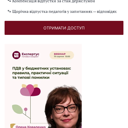
🐾 Компенсація відпустки за стаж держслужби
🐾 Щорічна відпустка педагогів у запитаннях — відповідях
ОТРИМАТИ ДОСТУП