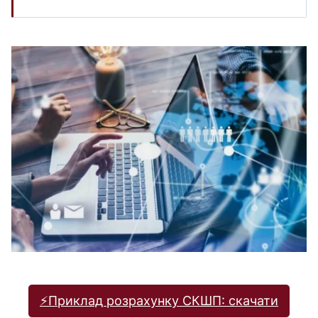
⚡️Приклад розрахунку СКШП: скачати