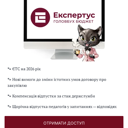
🐾 ЄТС на 2026 рік
🐾 Нові вимоги до зміни істотних умов договору про
закупівлю
🐾 Компенсація відпустки за стаж держслужби
🐾 Щорічна відпустка педагогів у запитаннях — відповідях
ОТРИМАТИ ДОСТУП