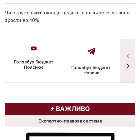
Чи округлювати оклади педагогів після того, як вони
зросли на 40%
Головбух Бюджет
Пояснює
Головбух Бюджет.
Спільн
Новини
бюдже
⚡️ ВАЖЛИВО
Експертно-правова система