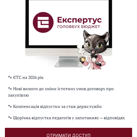
🐾 ЄТС на 2026 рік
🐾 Нові вимоги до зміни істотних умов договору про
закупівлю
🐾 Компенсація відпустки за стаж держслужби
🐾 Щорічна відпустка педагогів у запитаннях — відповідях
ОТРИМАТИ ДОСТУП