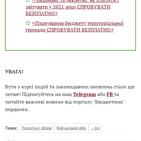
звітувати у 2021 році СПРОБУВАТИ
БЕЗПЛАТНО⚡️
⭐️Планування бюджету територіальної
громади СПРОБУВАТИ БЕЗПЛАТНО⚡️
УВАГА!
Бути у курсі подій та законодавчих оновлень стало ще
легше! Підписуйтесь на наш
Telegram
або
FB
та
читайте важливі новини від порталу "Бюджетник"
першими.
Теми:
Податки і збори
Військовий збір
... всі