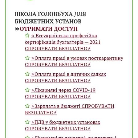
ШКОЛА ГОЛОВБУХА ДЛЯ
БЮДЖЕТНИХ УСТАНОВ
⏩
ОТРИМАТИ ДОСТУП
⭐️ Всеукраїнська професійна
сертифікація бухгалтерів — 2021
СПРОБУВАТИ БЕЗПЛАТНО⚡️
⭐️Оплата праці в умовах посткарантину
СПРОБУВАТИ БЕЗПЛАТНО⚡️
⭐️Оплата праці в дитячих садках
СПРОБУВАТИ БЕЗПЛАТНО⚡️
⭐️Лікарняні через COVID-19
СПРОБУВАТИ БЕЗПЛАТНО⚡️
⭐️Зарплата в бюджеті СПРОБУВАТИ
БЕЗПЛАТНО⚡️
⭐️ПДВ у бюджетних установах
СПРОБУВАТИ БЕЗПЛАТНО⚡️
⭐️Лікарняні та декретні: як платити і