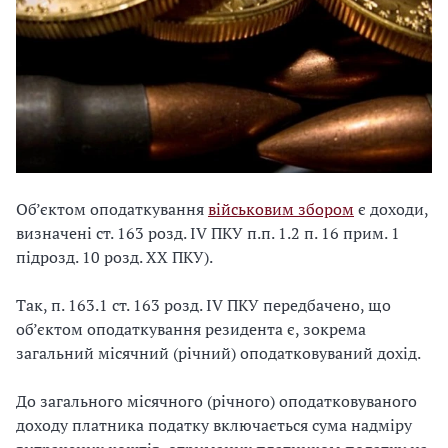
Об’єктом оподаткування
військовим збором
є доходи,
визначені ст. 163 розд. ІV ПКУ п.п. 1.2 п. 16 прим. 1
підрозд. 10 розд. XX ПКУ).
Так, п. 163.1 ст. 163 розд. ІV ПКУ передбачено, що
об’єктом оподаткування резидента є, зокрема
загальний місячний (річний) оподатковуваний дохід.
До загального місячного (річного) оподатковуваного
доходу платника податку включається сума надміру