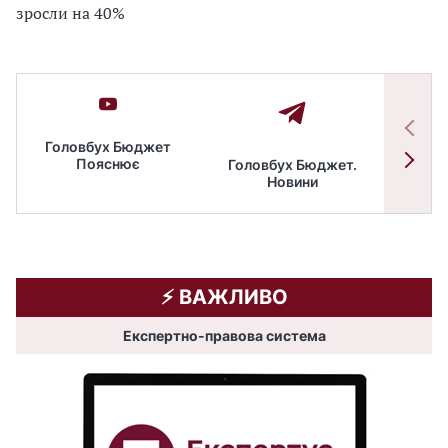
зросли на 40%
Головбух Бюджет
Пояснює
Головбух Бюджет.
Спільн
Новини
бюдже
⚡️ ВАЖЛИВО
Експертно-правова система