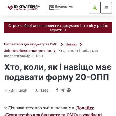
📝
Строки зберігання первинних документів та дії у разі їх
втрати →
Бухгалтерія для бюджету та ОМС
Новини
Звітність бюджетних установ
Хто, коли, як і навіщо має
подавати форму 20-ОПП
Хто, коли, як і навіщо має
подавати форму 20-ОПП
14 квітня 2025
1869
⭐ Дізнавайтеся про зміни першими.
Додайте
«Бухгалтерію для бюджету та ОМС» в улюблені