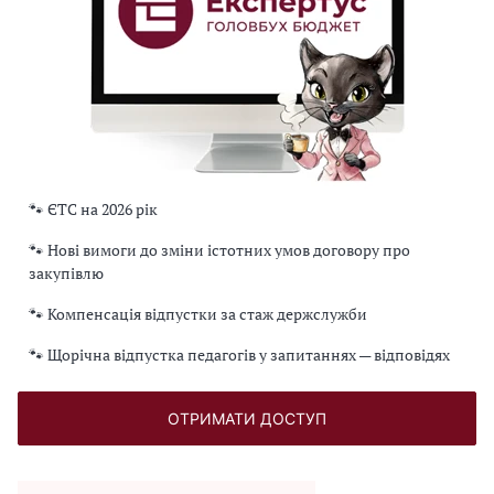
🐾 ЄТС на 2026 рік
🐾 Нові вимоги до зміни істотних умов договору про
закупівлю
🐾 Компенсація відпустки за стаж держслужби
🐾 Щорічна відпустка педагогів у запитаннях — відповідях
ОТРИМАТИ ДОСТУП